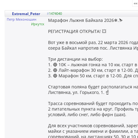
««
Extremal_Peter
#
1474040
Петр Мехоношин
Марафон Лыжня Байкала 2026❄.⛷
Иркутск
РЕГИСТРАЦИЯ ОТКРЫТА! 💥
Вот уже в восьмой раз, 22 марта 2026 го
озера Байкал напротив пос. Листвянка Ир
Три дистанции на выбор:
1. 🔵 10К – лыжная гонка на 10 км, старт 
2. 🔵 Лайт-марафон 30 км, старт в 12-00.
3. 🔵 Марафон 50 км, старт в 12-00. Для 
Стартовая поляна будет располагаться н
Листвянка, ул. Горького, 1. ☝️
Трасса соревнований будет проходить по 
2 питательных пункта на круг. Профиль 
условий, либо снег, либо фирн (шах).
Для всех участников соревнований, зар
майки с указанием имени и фамилии, а т
соревнований, на дистанциях 50, 30 и 10