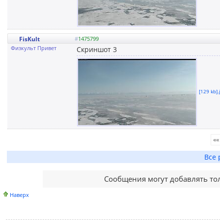
FisKult
#
1475799
Физкульт Привет
Скриншот 3
[129 kb].
««
Все 
Сообщения могут добавлять то
Наверх