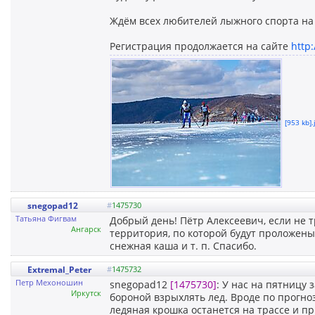
Ждём всех любителей лыжного спорта на 
Регистрация продолжается на сайте
http
[953 kb].
snegopad12
#
1475730
Татьяна Фигвам
Добрый день! Пётр Алексеевич, если не тр
Ангарск
территория, по которой будут проложены 
снежная каша и т. п. Спасибо.
Extremal_Peter
#
1475732
Петр Мехоношин
snegopad12
[1475730]
: У нас на пятницу 
Иркутск
бороной взрыхлять лед. Вроде по прогно
ледяная крошка останется на трассе и п