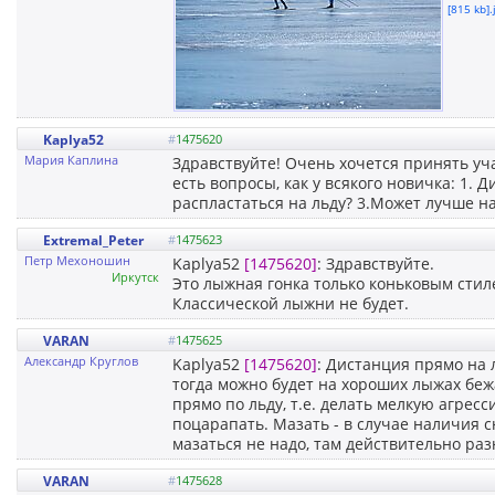
[815 kb].
Kaplya52
#
1475620
Мария Каплина
Здравствуйте! Очень хочется принять уч
есть вопросы, как у всякого новичка: 1.
распластаться на льду? 3.Может лучше на
Extremal_Peter
#
1475623
Петр Мехоношин
Kaplya52
[1475620]
: Здравствуйте.
Иркутск
Это лыжная гонка только коньковым стил
Классической лыжни не будет.
VARAN
#
1475625
Александр Круглов
Kaplya52
[1475620]
: Дистанция прямо на л
тогда можно будет на хороших лыжах бежа
прямо по льду, т.е. делать мелкую агрес
поцарапать. Мазать - в случае наличия с
мазаться не надо, там действительно раз
VARAN
#
1475628