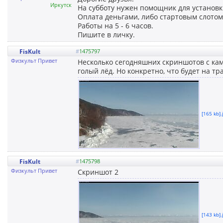
Иркутск
На субботу нужен помощник для установки
Оплата деньгами, либо стартовым слотом
Работы на 5 - 6 часов.
Пишите в личку.
FisKult
#
1475797
Физкульт Привет
Несколько сегодняшних скриншотов с кам
голый лёд. Но конкретно, что будет на тра
[165 kb].
FisKult
#
1475798
Физкульт Привет
Скриншот 2
[143 kb].