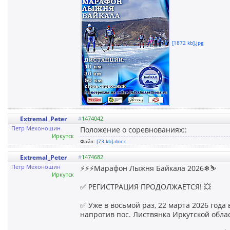
[1872 kb].jpg
Extremal_Peter
#
1474042
Петр Мехоношин
Положение о соревнованиях::
Иркутск
Файл:
[73 kb].docx
Extremal_Peter
#
1474682
Петр Мехоношин
⚡️⚡️⚡️Марафон Лыжня Байкала 2026❄⛷
Иркутск
✅ РЕГИСТРАЦИЯ ПРОДОЛЖАЕТСЯ! 💥
✅ Уже в восьмой раз, 22 марта 2026 года 
напротив пос. Листвянка Иркутской облас