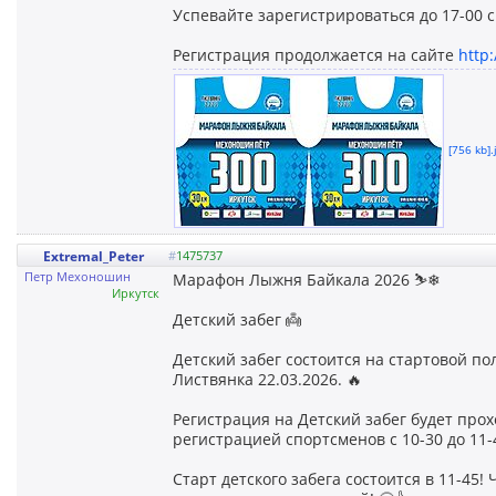
Успевайте зарегистрироваться до 17-00 с
Регистрация продолжается на сайте
http
[756 kb].
Extremal_Peter
#
1475737
Петр Мехоношин
Марафон Лыжня Байкала 2026 ⛷❄
Иркутск
Детский забег 👼
Детский забег состоится на стартовой по
Листвянка 22.03.2026. 🔥
Регистрация на Детский забег будет прох
регистрацией спортсменов с 10-30 до 11-4
Старт детского забега состоится в 11-45