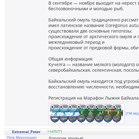
В сентябре — ноябре выходит на нерест 
беспозвоночными и молодью рыб.
Байкальский омуль традиционно рассматр
имел латинское название Coregonus autu
существовали две основные гипотезы:
происхождение от арктического омуля и 
межледниковый период и
происхождение от предковой формы, оби
Общая информация:
Кучелга — название мелкого (молодого) 
северобайкальская, селенгинская, посол
Байкальский омуль находится под угроз
восстановлению численности, необходим
Регистрация на Марафон Лыжня Байкала
[198 kb].
Extremal_Peter
#
1475771
Петр Мехоношин
Дорогие друзья!