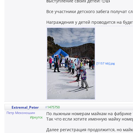
выступление своих детей! 🙂👍
Все участники детского забега получат сл
Награждения у детей проводится на будет
[1157 kb].jpg
Extremal_Peter
#
1475750
Петр Мехоношин
По лыжным номерам майкам на фабрике то
Иркутск
Так что если хотите именную майку номе
Далее регистрация продолжится, но майк