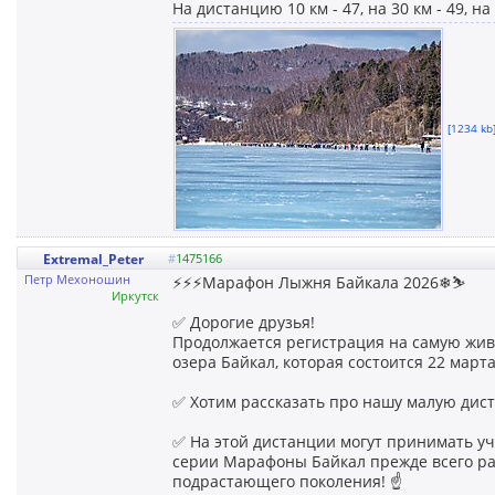
На дистанцию 10 км - 47, на 30 км - 49, на 
[1234 kb]
Extremal_Peter
#
1475166
Петр Мехоношин
⚡️⚡️⚡️Марафон Лыжня Байкала 2026❄⛷
Иркутск
✅ Дорогие друзья!
Продолжается регистрация на самую жив
озера Байкал, которая состоится 22 марта
✅ Хотим рассказать про нашу малую диста
✅ На этой дистанции могут принимать уч
серии Марафоны Байкал прежде всего ра
подрастающего поколения! ☝