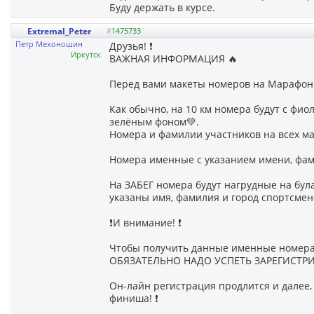
Буду держать в курсе.
Extremal_Peter
#
1475733
Петр Мехоношин
Друзья! ❗️
Иркутск
ВАЖНАЯ ИНФОРМАЦИЯ 🔥
Перед вами макеты номеров на Марафон Л
Как обычно, на 10 км номера будут с фио
зелёным фоном💚.
Номера и фамилии участников на всех май
Номера именные с указанием имени, фами
На ЗАБЕГ номера будут нагрудные на булав
указаны имя, фамилия и город спортсмено
❗️И внимание! ❗️
Чтобы получить данные именные номера 
ОБЯЗАТЕЛЬНО НАДО УСПЕТЬ ЗАРЕГИСТРИР
Он-лайн регистрация продлится и далее, 
финиша! ❗️