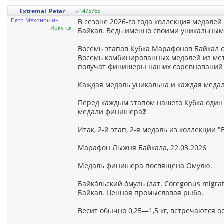
Extremal_Peter
#
1475765
Петр Мехоношин
В сезоне 2026-го года коллекция медал
Иркутск
Байкал. Ведь именно своими уникальным
Восемь этапов Кубка Марафонов Байкал о
Восемь комбинированных медалей из мет
получат финишеры наших соревнований н
Каждая медаль уникальна и каждая меда
Перед каждым этапом нашего Кубка один 
медали финишера❓
Итак, 2-й этап, 2-я медаль из коллекции
Марафон Лыжня Байкала, 22.03.2026
Медаль финишера посвящена Омулю.
Байка́льский о́муль (лат. Coregonus migr
Байкал. Ценная промысловая рыба.
Весит обычно 0,25—1,5 кг, встречаются о