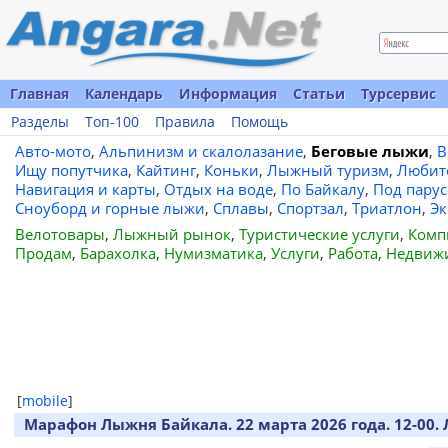
Главная
Календарь
Информация
Статьи
Турсервис
Разделы
Топ-100
Правила
Помощь
Авто-мото
,
Альпинизм и скалолазание
,
Беговые лыжи
,
В
Ищу попутчика
,
Кайтинг
,
Коньки
,
Лыжный туризм
,
Любит
Навигация и карты
,
Отдых на воде
,
По Байкалу
,
Под пару
Сноуборд и горные лыжи
,
Сплавы
,
Спортзал
,
Триатлон
,
Эк
Велотовары
,
Лыжный рынок
,
Туристические услуги
,
Комп
Продам
,
Барахолка
,
Нумизматика
,
Услуги
,
Работа
,
Недвиж
[
mobile
]
Марафон Лыжня Байкала. 22 марта 2026 года. 12-00. Л