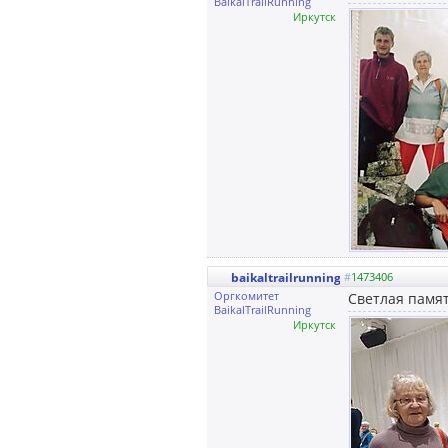
BaikalTrailRunning
Иркутск
baikaltrailrunning
#
1473406
Оргкомитет
Светлая памя
BaikalTrailRunning
Иркутск