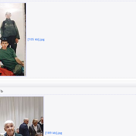
[105 kb].jpg
ть
[189 kb].jpg