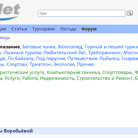
ция
Статьи
Турсервис
Погода
Форум
мощь
лазание
,
Беговые лыжи
,
Велосипед
,
Горный и пеший туриз
и
,
Лыжный туризм
,
Любительский бег
,
Трейлраннинг
,
Массо
де
,
По Байкалу
,
Под парусом
,
Путешествия
,
Рыбалка
,
Снаряж
вы
,
Спортзал
,
Триатлон
,
Экология
,
Прочее
.
ристические услуги
,
Компьютерная техника
,
Спорттовары
,
Ф
а
,
Услуги
,
Работа
,
Недвижимость
,
Строительство и Ремонт
,
Б
ы Воробьёвой