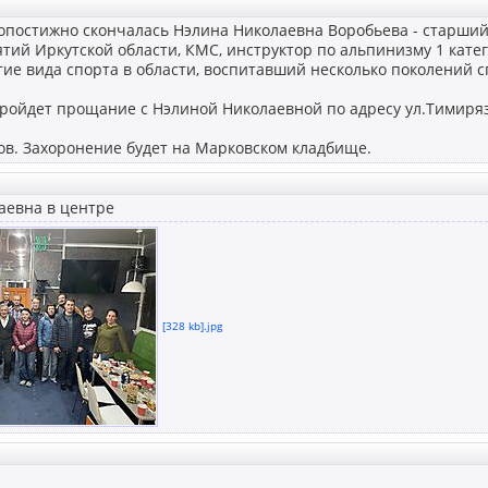
ропостижно скончалась Нэлина Николаевна Воробьева - старший
ий Иркутской области, КМС, инструктор по альпинизму 1 кате
тие вида спорта в области, воспитавший несколько поколений 
 пройдет прощание с Нэлиной Николаевной по адресу ул.Тимиряз
сов. Захоронение будет на Марковском кладбище.
аевна в центре
[328 kb].jpg