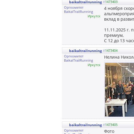
baikaltrailrunning
#
1473403
Оргкомитет
4 ноября ско
BaikalTrailRunning
альпмероприят
Иркутск
вклад в разви
11.11.2025 г.
премиум,
С 12 до 13 ча
baikaltrailrunning
#
1473404
Оргкомитет
Нелина Никол
BaikalTrailRunning
Иркутск
baikaltrailrunning
#
1473405
Оргкомитет
Фото