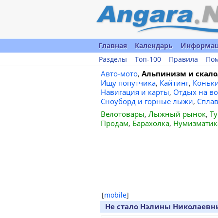
Главная
Календарь
Информа
Разделы
Топ-100
Правила
По
Авто-мото
,
Альпинизм и скало
Ищу попутчика
,
Кайтинг
,
Коньк
Навигация и карты
,
Отдых на во
Сноуборд и горные лыжи
,
Спла
Велотовары
,
Лыжный рынок
,
Ту
Продам
,
Барахолка
,
Нумизматик
[
mobile
]
Не стало Нэлины Николаевн