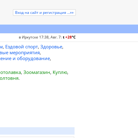
Вход на сайт и регистрация ...»»
в Иркутске 17:38, Авг. 7
:
t
+28
°
C
м
,
Ездовой спорт
,
Здоровье
,
вые мероприятия
,
ение и оборудование
,
отолавка
,
Зоомагазин
,
Куплю
,
олтовня
.