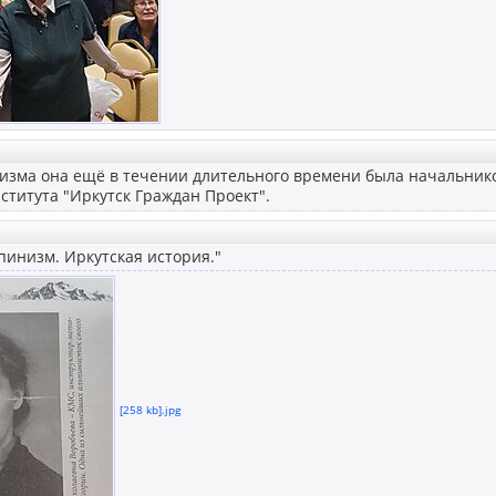
изма она ещё в течении длительного времени была начальнико
ститута "Иркутск Граждан Проект".
пинизм. Иркутская история."
[258 kb].jpg