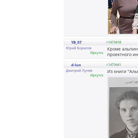
YB_07
#
1473418
Юрий Борисов
Кроме альпин
Иркутск
проектного ин
d-lun
#
1473441
Дмитрий Лунёв
Из книги "Аль
Иркутск