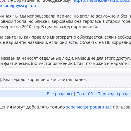
63]
: Информация по Молодёжному-
https://nature.baikal.ru/obj.s
olodegnyi&rg=tun...
ичная 1Б, мы использовали перила, но вполне возможно и без н
новном тропа, но ближе к верховьям она терялась в старом горе
мерно на 2010 год. В целом заход нормальный.
 сайте ПБ как правило многократно обсуждается, если необход
е варианты названий, если они есть. Объекты на ПБ коррелир
названия наносят отдельные люди, имеющие для этого доступ. 
 и фактических (по местоположению), так что можно и нарваться
]
: Благодарю, хороший отчет, читал ранее.
Все разделы
|
Топ-100
|
Переход в разде
ения могут добавлять только
зарегистрированные
пользов