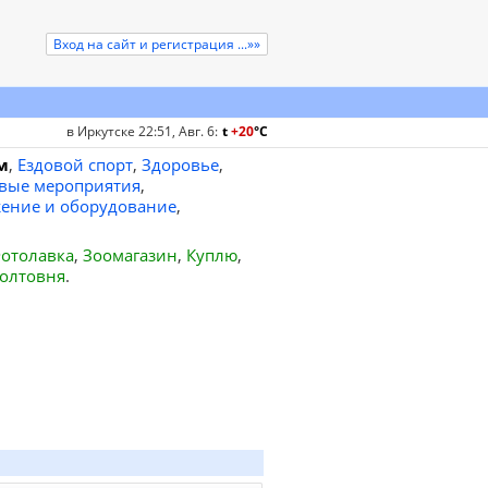
Вход на сайт и регистрация ...»»
в Иркутске 22:51, Авг. 6
:
t
+20
°
C
м
,
Ездовой спорт
,
Здоровье
,
вые мероприятия
,
ение и оборудование
,
отолавка
,
Зоомагазин
,
Куплю
,
олтовня
.