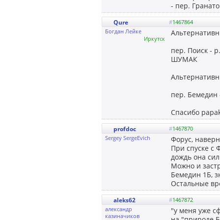
- пер. Гранат
Qure
#
1467864
Богдан Лейке
Альтернативн
Иркутск
пер. Поиск - р
ШУМАК
Альтернативн
пер. Бемедин 
Спасибо papak
profdoc
#
1467870
Sergey SergeEvich
Форус, наверн
При спуске с 
дождь она сил
Можно и застр
Бемедин 1Б, з
Остальные вро
aleks62
#
1467872
александр
"у меня уже с
казиначиков
на "природе Б