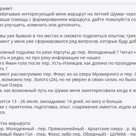
привет.
рабатываю интересующий меня маршрут на летний Шумак чере
ваша помощь с формированием маршрута, дайте пожалуйста со
о улучшить, изменить или дополнить.
 вы уже бывали в тех местах и сможете поделиться опытом, тре
ент у меня уже сформировался ряд вопросов, которые буду до
ложный подъёма по реке Хоргуты до пер. Молодежный ? Читал н
хоть и редко, но про реку информации не нашел.
го Яман-гола после пер. Усть-Илимцев, как долина по проходим
ть ?
ент рассматриваю пер. Фокус из-за озера Мраморного и пер. 
 возможно пер. Золото (2А), но не уверен в своих силах, но бы
отые Озера.
, как возможный путь на Шумак меня заинтересовала когда я хо
ется 13 - 26 июля, закладываю 14 дней, но могу и больше.
ке с приятелем, подготовка, опыт, снаряжение имеется, ищем 
ся.
тка маршрута:
ер. Молодежный - пер. Прямолинейный - Архатские озера - р. Арха
Левый Яман-Гол - (пер. Фокус либо пер. Обзорный) - ШУМАК - пе