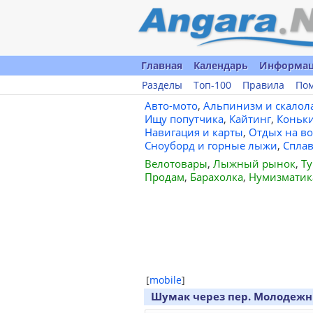
Главная
Календарь
Информа
Разделы
Топ-100
Правила
По
Авто-мото
,
Альпинизм и скалол
Ищу попутчика
,
Кайтинг
,
Коньк
Навигация и карты
,
Отдых на во
Сноуборд и горные лыжи
,
Спла
Велотовары
,
Лыжный рынок
,
Ту
Продам
,
Барахолка
,
Нумизматик
[
mobile
]
Шумак через пер. Молодежны