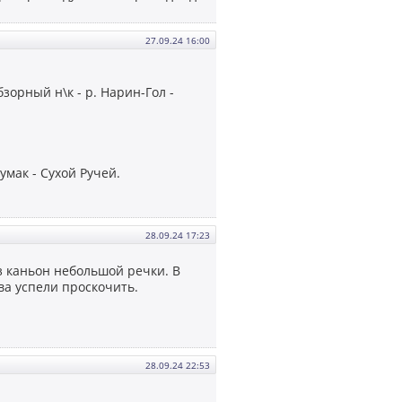
27.09.24 16:00
бзорный н\к - р. Нарин-Гол -
умак - Сухой Ручей.
28.09.24 17:23
з каньон небольшой речки. В
ва успели проскочить.
28.09.24 22:53