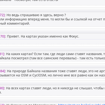
72]
: Но ведь спрашиваю я здесь, верно ?
ли информацию вперед меня, то могли бы и ссылкой на отчет по
зный комментарий.
70]
: Привет. На картах указан именно как Фокус.
81]
: На каких картах? Если там, где люди сами ставят названия, т
йкала посмотрел (там все саянские перевалы) - там есть только
84]
: На природе Байкала названия тоже ставят люди, это не арг
зывается на OSM и CyclOSM, но лично мне все равно как он наз
90]
: На всех картах ставят люди, но я никогда не слышал, чтоб
.