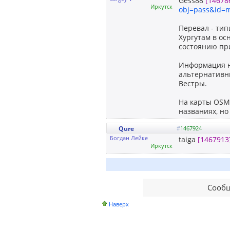
Gess88
[14678
Иркутск
obj=pass&id=m
Перевал - тип
Хургутам в ос
состоянию при
Информация на
альтернативны
Вестры.
На карты OSM 
названиях, но
Qure
#
1467924
Богдан Лейке
taiga
[1467913
Иркутск
Сообщ
Наверх