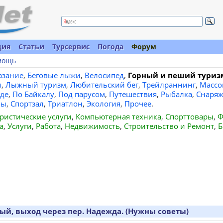
ция
Статьи
Турсервис
Погода
Форум
мощь
азание
,
Беговые лыжи
,
Велосипед
,
Горный и пеший туриз
и
,
Лыжный туризм
,
Любительский бег
,
Трейлраннинг
,
Массо
де
,
По Байкалу
,
Под парусом
,
Путешествия
,
Рыбалка
,
Снаряж
вы
,
Спортзал
,
Триатлон
,
Экология
,
Прочее
.
ристические услуги
,
Компьютерная техника
,
Спорттовары
,
Ф
а
,
Услуги
,
Работа
,
Недвижимость
,
Строительство и Ремонт
,
Б
й, выход через пер. Надежда. (Нужны советы)