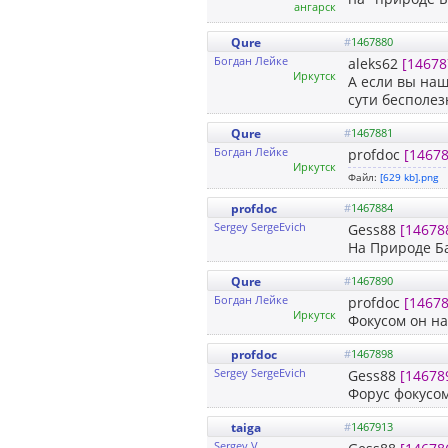
ангарск
Qure
#
1467880
Богдан Лейке
aleks62
[14678
Иркутск
А если вы наш
сути бесполе
Qure
#
1467881
Богдан Лейке
profdoc
[14678
Иркутск
Файл:
[629 kb].png
profdoc
#
1467884
Sergey SergeEvich
Gess88
[14678
На Природе Ба
Qure
#
1467890
Богдан Лейке
profdoc
[14678
Иркутск
Фокусом он на
profdoc
#
1467898
Sergey SergeEvich
Gess88
[14678
Форус фокусом
taiga
#
1467913
Sergey V