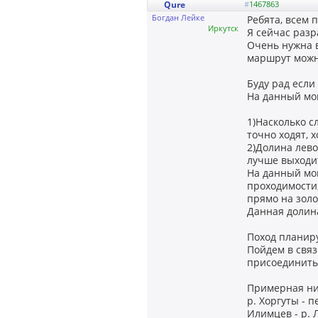
Qure
#
1467863
Богдан Лейке
Ребята, всем 
Иркутск
Я сейчас раз
Очень нужна 
маршрут можн
Буду рад если
На данный мом
1)Насколько с
точно ходят, 
2)Долина лево
лучше выходи
На данный мом
проходимости,
прямо на зол
Данная долина
Поход планиру
Пойдем в связ
присоединить
Примерная ни
р. Хоргуты - п
Илимцев - р. 