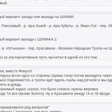
овый.
ый вариант захода или выхода на ШУМАК:
. Поисковый - р. Ара-Ошей - р. Ара-Хубуты - р. Яман-Гол - пер. О
ый вариант выхода с ШУМАКА 2:
- р. Илтыкшин - пер. Красавина - Великая Народная Тропа на Ш
o за альтернативные пути, вычитал в одной из его тем.
ое, вместо Фокуса?
Форуса (если идти со стороны Шумак-гола) потом выходить чере
ьно поднимается, а тропа идет вдоль скалы над речкой и мы ед
ять в дождь.
накомый ходил, сказал, что было сложно, нужны веревки.
де 1А все (кроме Золото). Ну и Красавина между 1А и 1Б вроде.
формировался ряд вопросов"
айкала " посмотри, там есть ответы