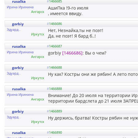
rusalka
#
1466685
Ирина Иринина
АшиПка !9-го июля
Ангарск
, имеется ввиду.
gorbiy
#
1466686
Эдуард .
Нет, Незнайка,ты не поэт!
Иркутск
Да, не поэт! Я бард б..!
rusalka
#
1466687
Ирина Иринина
gorbiy
[1466686]
: Вы о чем?
Ангарск
gorbiy
#
1466688
Эдуард .
Ну как? Костры они же рябин! А лето пото
Иркутск
rusalka
#
1466888
Ирина Иринина
Внимание! До 20 июля на территории Ирк
Ангарск
территории бардслета до 21 июля ЗАПРЕ
gorbiy
#
1466889
Эдуард .
Ну держись, братва! Костры рябин не ну
Иркутск
rusalka
#
1466890