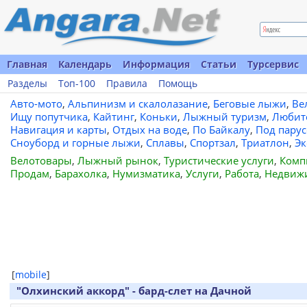
Главная
Календарь
Информация
Статьи
Турсервис
Разделы
Топ-100
Правила
Помощь
Авто-мото
,
Альпинизм и скалолазание
,
Беговые лыжи
,
Ве
Ищу попутчика
,
Кайтинг
,
Коньки
,
Лыжный туризм
,
Любит
Навигация и карты
,
Отдых на воде
,
По Байкалу
,
Под пару
Сноуборд и горные лыжи
,
Сплавы
,
Спортзал
,
Триатлон
,
Эк
Велотовары
,
Лыжный рынок
,
Туристические услуги
,
Комп
Продам
,
Барахолка
,
Нумизматика
,
Услуги
,
Работа
,
Недвиж
[
mobile
]
"Олхинский аккорд" - бард-слет на Дачной