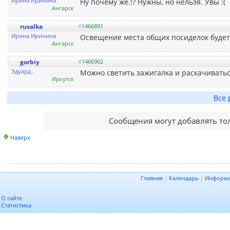
Ирина Иринина
Ну почему же.!? Нужны, но нельзя. Увы :(
Ангарск
rusalka
#
1466891
Ирина Иринина
Освещение места общих посиделок будет 
Ангарск
gorbiy
#
1466902
Эдуард .
Можно светить зажигалка и раскачиваться
Иркутск
Все 
Сообщения могут добавлять то
Наверх
Главная
|
Календарь
|
Информ
О сайте
Статистика