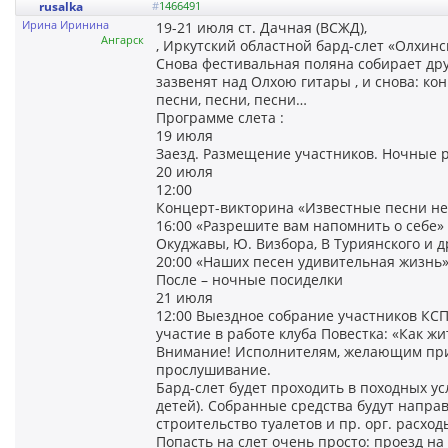
rusalka
#
1466491
Ирина Иринина
19-21 июля ст. Дачная (ВСЖД),
Ангарск
, Иркутский областной бард-слет «Олхинск
Снова фестивальная поляна собирает дру
зазвенят над Олхою гитары , и снова: ко
песни, песни, песни…
Программе слета :
19 июля
Заезд. Размещение участников. Ночные р
20 июля
12:00
Концерт-викторина «Известные песни не
16:00 «Разрешите вам напомнить о себе» -
Окуджавы, Ю. Визбора, В Туриянского и д
20:00 «Наших песен удивительная жизнь»
После – ночные посиделки
21 июля
12:00 Выездное собрание участников КС
участие в работе клуба Повестка: «Как жит
Внимание! Исполнителям, желающим при
прослушивание.
Бард-слет будет проходить в походных усл
детей). Собранные средства будут направ
строительство туалетов и пр. орг. расхо
Попасть на слет очень просто: проезд на 