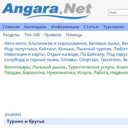
Главная
Календарь
Информация
Статьи
Турсервис
Разделы
Топ-100
Правила
Помощь
Авто-мото
,
Альпинизм и скалолазание
,
Беговые лыжи
,
Ве
Ищу попутчика
,
Кайтинг
,
Коньки
,
Лыжный туризм
,
Любит
Навигация и карты
,
Отдых на воде
,
По Байкалу
,
Под пару
Сноуборд и горные лыжи
,
Сплавы
,
Спортзал
,
Триатлон
,
Эк
Велотовары
,
Лыжный рынок
,
Туристические услуги
,
Комп
Продам
,
Барахолка
,
Нумизматика
,
Услуги
,
Работа
,
Недвиж
[
mobile
]
Турник и брусья