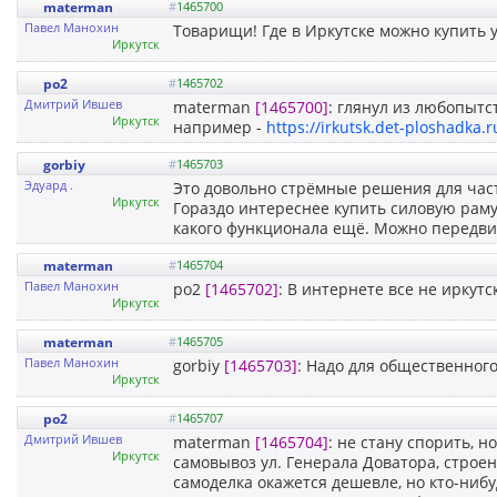
materman
#
1465700
Павел Манохин
Товарищи! Где в Иркутске можно купить 
Иркутск
po2
#
1465702
Дмитрий Ившев
materman
[1465700]
: глянул из любопытс
Иркутск
например -
https://irkutsk.det-ploshadka
gorbiy
#
1465703
Эдуард .
Это довольно стрёмные решения для част
Иркутск
Гораздо интереснее купить силовую раму,
какого функционала ещё. Можно передви
materman
#
1465704
Павел Манохин
po2
[1465702]
: В интернете все не иркут
Иркутск
materman
#
1465705
Павел Манохин
gorbiy
[1465703]
: Надо для общественног
Иркутск
po2
#
1465707
Дмитрий Ившев
materman
[1465704]
: не стану спорить, н
Иркутск
самовывоз ул. Генерала Доватора, строен
самоделка окажется дешевле, но кто-ниб