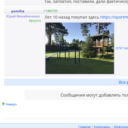
так, заплатил, поставили, дали фактичес
yumiha
#
1465733
Юрий Михайличенко
Лет 10 назад покупал здесь
https://sportm
Иркутск
[3767 kb]
Все 
Сообщения могут добавлять то
Наверх
Главная
|
Календарь
|
Информ