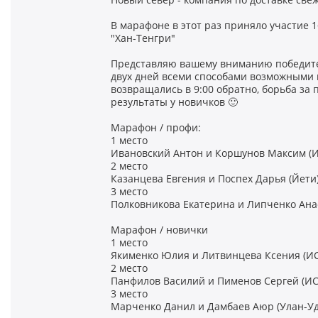
В марафоне в этот раз приняло участие 
"Хан-Тенгри"
Представляю вашему вниманию победите
двух дней всеми способами возможными в
возвращались в 9:00 обратно, борьба за
результаты у новичков 🙂
Марафон / профи:
1 место
Ивановский Антон и Коршунов Максим (
2 место
Казанцева Евгения и Поспех Дарья (Йети
3 место
Полковникова Екатерина и Липченко Анас
Марафон / новички
1 место
Якименко Юлия и Литвинцева Ксения (И
2 место
Панфилов Василий и Пименов Сергей (ИС
3 место
Марченко Данил и Дамбаев Аюр (Улан-Удэ