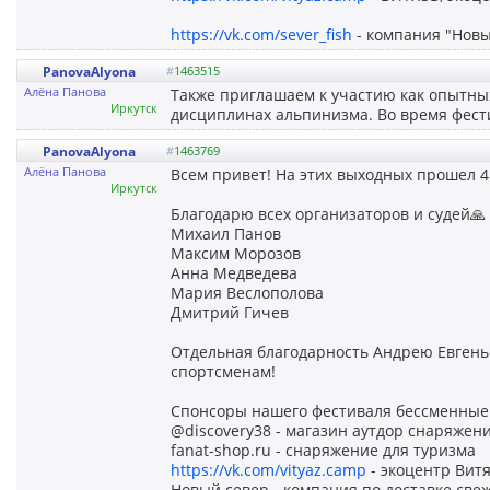
https://vk.com/sever_fish
- компания "Новы
PanovaAlyona
#
1463515
Алёна Панова
Также приглашаем к участию как опытных
Иркутск
дисциплинах альпинизма. Во время фест
PanovaAlyona
#
1463769
Алёна Панова
Всем привет! На этих выходных прошел 
Иркутск
Благодарю всех организаторов и судей🙏
Михаил Панов
Максим Морозов
Анна Медведева
Мария Веслополова
Дмитрий Гичев
Отдельная благодарность Андрею Евгень
спортсменам!
Спонсоры нашего фестиваля бессменные
@discovery38 - магазин аутдор снаряжен
fanat-shop.ru - снаряжение для туризма
https://vk.com/vityaz.camp
- экоцентр Вит
Новый север - компания по доставке св