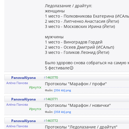
Ледолазание / драйтул:
женщины
1 место - Полковникова Екатерина (ИСАль
2 место - Липченко Анастасия (Йети)
3 место - Московских Ирина (Йети)
мужчины
1 место - Виноградов Гордей
2 место - Осеев Дмитрий (ИСАльп)
3 место - Голиков Леонид (Йети)
Было здорово снова собраться на самую 
5 фестивале😉
PanovaAlyona
#
1463770
Алёна Панова
Протоколы "Марафон / профи"
Иркутск
Файл:
[356 kb].png
PanovaAlyona
#
1463771
Алёна Панова
Протоколы "Марафон / новички"
Иркутск
Файл:
[358 kb].png
PanovaAlyona
#
1463772
Алёна Панова
Протоколы "Ледолазание / драйтул"