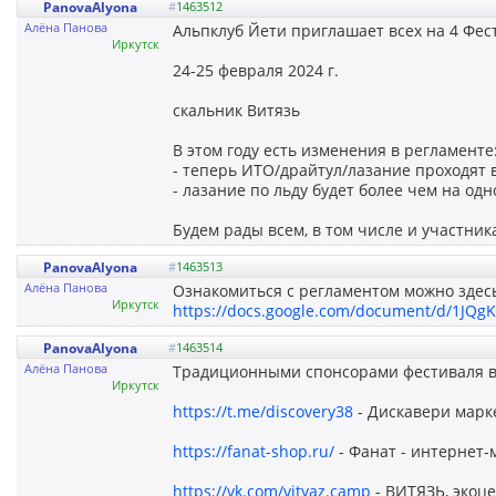
PanovaAlyona
#
1463512
Алёна Панова
Альпклуб Йети приглашает всех на 4 Фес
Иркутск
24-25 февраля 2024 г.
скальник Витязь
В этом году есть изменения в регламенте
- теперь ИТО/драйтул/лазание проходят в
- лазание по льду будет более чем на одн
Будем рады всем, в том числе и участник
PanovaAlyona
#
1463513
Алёна Панова
Ознакомиться с регламентом можно здес
Иркутск
https://docs.google.com/document/d/1JQ
PanovaAlyona
#
1463514
Алёна Панова
Традиционными спонсорами фестиваля в
Иркутск
https://t.me/discovery38
- Дискавери марк
https://fanat-shop.ru/
- Фанат - интернет-
https://vk.com/vityaz.camp
- ВИТЯЗЬ, экоц