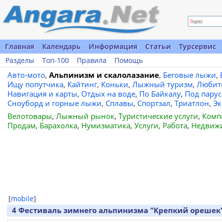
Главная
Календарь
Информация
Статьи
Турсервис
Разделы
Топ-100
Правила
Помощь
Авто-мото
,
Альпинизм и скалолазание
,
Беговые лыжи
,
Ищу попутчика
,
Кайтинг
,
Коньки
,
Лыжный туризм
,
Любит
Навигация и карты
,
Отдых на воде
,
По Байкалу
,
Под пару
Сноуборд и горные лыжи
,
Сплавы
,
Спортзал
,
Триатлон
,
Эк
Велотовары
,
Лыжный рынок
,
Туристические услуги
,
Комп
Продам
,
Барахолка
,
Нумизматика
,
Услуги
,
Работа
,
Недвиж
[
mobile
]
4 Фестиваль зимнего альпинизма "Крепкий орешек" 