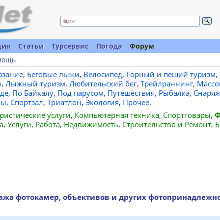
ция
Статьи
Турсервис
Погода
Форум
мощь
азание
,
Беговые лыжи
,
Велосипед
,
Горный и пеший туризм
,
и
,
Лыжный туризм
,
Любительский бег
,
Трейлраннинг
,
Массо
де
,
По Байкалу
,
Под парусом
,
Путешествия
,
Рыбалка
,
Снаряж
вы
,
Спортзал
,
Триатлон
,
Экология
,
Прочее
.
ристические услуги
,
Компьютерная техника
,
Спорттовары
,
Ф
а
,
Услуги
,
Работа
,
Недвижимость
,
Строительство и Ремонт
,
Б
ажа фотокамер, объективов и других фотопринадлежно