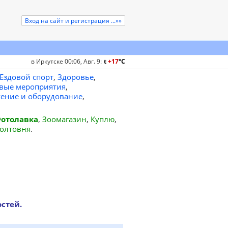
Вход на сайт и регистрация ...»»
в Иркутске 00:06, Авг. 9
:
t
+17
°
C
Ездовой спорт
,
Здоровье
,
вые мероприятия
,
ение и оборудование
,
отолавка
,
Зоомагазин
,
Куплю
,
олтовня
.
стей.