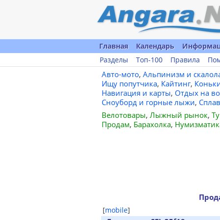
Главная
Календарь
Информа
Разделы
Топ-100
Правила
По
Авто-мото
,
Альпинизм и скалол
Ищу попутчика
,
Кайтинг
,
Коньк
Навигация и карты
,
Отдых на во
Сноуборд и горные лыжи
,
Спла
Велотовары
,
Лыжный рынок
,
Ту
Продам
,
Барахолка
,
Нумизматик
Прод
[
mobile
]