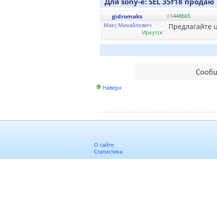
Для sony-e: SEL 35f18 продаю
gidromaks
#
1448665
Макс Михайлович
Предлагайте ц
Иркутск
Сообщ
Наверх
О сайте
Статистика