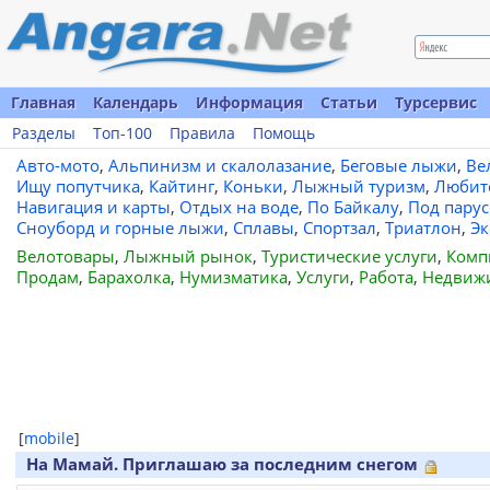
Главная
Календарь
Информация
Статьи
Турсервис
Разделы
Топ-100
Правила
Помощь
Авто-мото
,
Альпинизм и скалолазание
,
Беговые лыжи
,
Ве
Ищу попутчика
,
Кайтинг
,
Коньки
,
Лыжный туризм
,
Любит
Навигация и карты
,
Отдых на воде
,
По Байкалу
,
Под пару
Сноуборд и горные лыжи
,
Сплавы
,
Спортзал
,
Триатлон
,
Эк
Велотовары
,
Лыжный рынок
,
Туристические услуги
,
Комп
Продам
,
Барахолка
,
Нумизматика
,
Услуги
,
Работа
,
Недвиж
[
mobile
]
На Мамай. Приглашаю за последним снегом