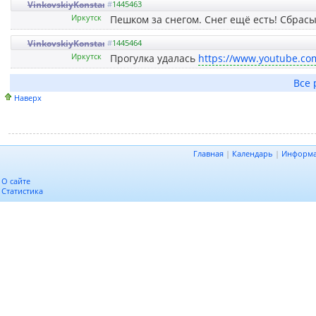
VinkovskiyKonstantin
#
1445463
Иркутск
Пешком за снегом. Снег ещё есть! Сбрасы
VinkovskiyKonstantin
#
1445464
Иркутск
Прогулка удалась
https://www.youtube.c
Все 
Наверх
Главная
|
Календарь
|
Информ
О сайте
Статистика