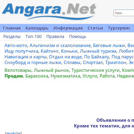
Главная
Календарь
Информация
Статьи
Турсервис
Разделы
Топ-100
Правила
Помощь
Авто-мото
,
Альпинизм и скалолазание
,
Беговые лыжи
,
Ве
Ищу попутчика
,
Кайтинг
,
Коньки
,
Лыжный туризм
,
Любит
Навигация и карты
,
Отдых на воде
,
По Байкалу
,
Под пару
Сноуборд и горные лыжи
,
Сплавы
,
Спортзал
,
Триатлон
,
Эк
Велотовары
,
Лыжный рынок
,
Туристические услуги
,
Комп
Продам
,
Барахолка
,
Нумизматика
,
Услуги
,
Работа
,
Недвиж
Объявления о 
Кроме тех тематик, для 
[
mobile
]