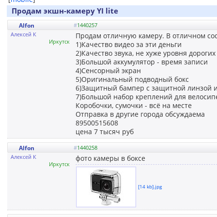
Продам экшн-камеру YI lite
Alfon
#
1440257
Алексей К
Продам отличную камеру. В отличном со
Иркутск
1)Качество видео за эти деньги
2)Качество звука, не хуже уровня дорогих
3)Большой аккумулятор - время записи
4)Сенсорный экран
5)Оригинальный подводный бокс
6)Защитный бампер с защитной линзой 
7)Большой набор креплений для велосипеда
Коробочки, сумочки - всё на месте
Отправка в другие города обсуждаема
89500515608
цена 7 тысяч руб
Alfon
#
1440258
Алексей К
фото камеры в боксе
Иркутск
[14 kb].jpg