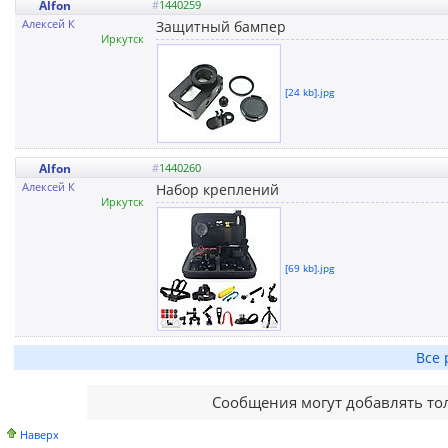
Alfon
#
1440259
Алексей К
Защитный бампер
Иркутск
[24 kb].jpg
Alfon
#
1440260
Алексей К
Набор креплений
Иркутск
[69 kb].jpg
Все 
Сообщения могут добавлять то
Наверх