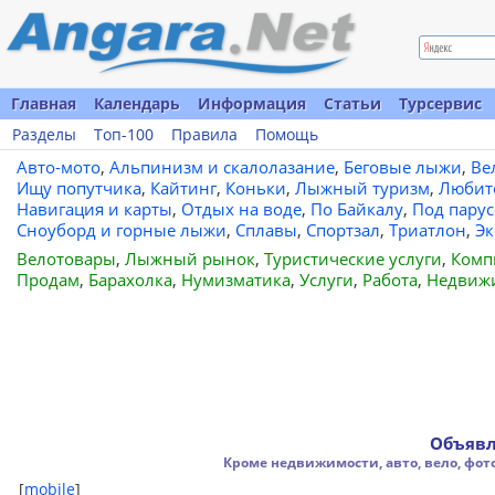
Главная
Календарь
Информация
Статьи
Турсервис
Разделы
Топ-100
Правила
Помощь
Авто-мото
,
Альпинизм и скалолазание
,
Беговые лыжи
,
Ве
Ищу попутчика
,
Кайтинг
,
Коньки
,
Лыжный туризм
,
Любит
Навигация и карты
,
Отдых на воде
,
По Байкалу
,
Под пару
Сноуборд и горные лыжи
,
Сплавы
,
Спортзал
,
Триатлон
,
Эк
Велотовары
,
Лыжный рынок
,
Туристические услуги
,
Комп
Продам
,
Барахолка
,
Нумизматика
,
Услуги
,
Работа
,
Недвиж
Объявл
Кроме недвижимости, авто, вело, фо
[
mobile
]