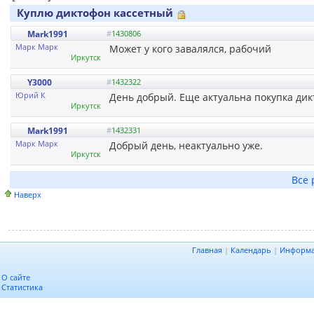
Куплю диктофон кассетный
Mark1991
#
1430806
Марк Марк
Может у кого завалялся, рабочий
Иркутск
Y3000
#
1432322
Юрий К
День добрый. Еще актуальна покупка ди
Иркутск
Mark1991
#
1432331
Марк Марк
Добрый день, неактуально уже.
Иркутск
Все 
Наверх
Главная
|
Календарь
|
Информ
О сайте
Статистика