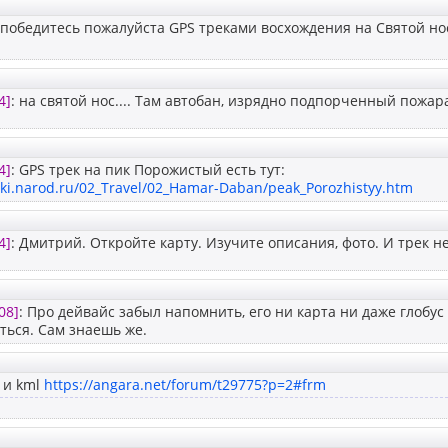
победитесь пожалуйста GPS треками восхождения на Святой но
4]
: на святой нос.... Там автобан, изрядно подпорченный пожар
4]
: GPS трек на пик Порожистый есть тут:
iki.narod.ru/02_Travel/02_Hamar-Daban/peak_Porozhistyy.htm
4]
: Дмитрий. Откройте карту. Изучите описания, фото. И трек н
08]
: Про дейвайс забыл напомнить, его ни карта ни даже глобус 
ться. Сам знаешь же.
, и kml
https://angara.net/forum/t29775?p=2#frm