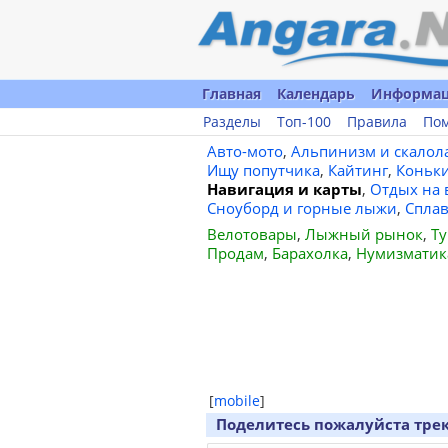
Главная
Календарь
Информа
Разделы
Топ-100
Правила
По
Авто-мото
,
Альпинизм и скалол
Ищу попутчика
,
Кайтинг
,
Коньк
Навигация и карты
,
Отдых на 
Сноуборд и горные лыжи
,
Спла
Велотовары
,
Лыжный рынок
,
Ту
Продам
,
Барахолка
,
Нумизматик
[
mobile
]
Поделитесь пожалуйста тре