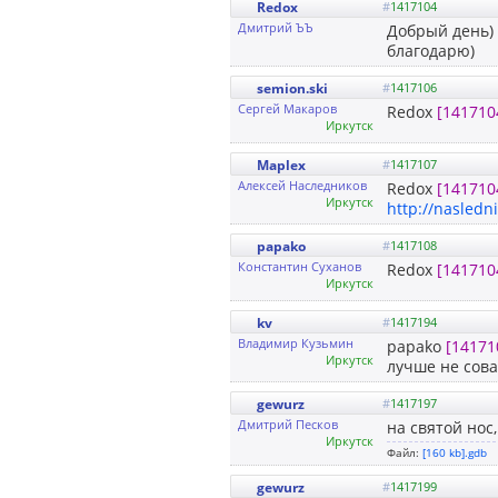
Redox
#
1417104
Дмитрий ЪЪ
Добрый день) 
благодарю)
semion.ski
#
1417106
Сергей Макаров
Redox
[141710
Иркутск
Maplex
#
1417107
Алексей Наследников
Redox
[141710
Иркутск
http://nasledn
papako
#
1417108
Константин Суханов
Redox
[141710
Иркутск
kv
#
1417194
Владимир Кузьмин
papako
[14171
Иркутск
лучше не сова
gewurz
#
1417197
Дмитрий Песков
на святой нос
Иркутск
Файл:
[160 kb].gdb
gewurz
#
1417199