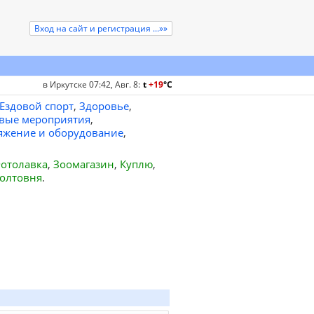
Вход на сайт и регистрация ...»»
в Иркутске 07:42, Авг. 8
:
t
+19
°
C
Ездовой спорт
,
Здоровье
,
вые мероприятия
,
яжение и оборудование
,
отолавка
,
Зоомагазин
,
Куплю
,
олтовня
.