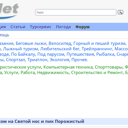
ция
Статьи
Турсервис
Погода
Форум
мощь
азание
,
Беговые лыжи
,
Велосипед
,
Горный и пеший туризм
,
и
,
Лыжный туризм
,
Любительский бег
,
Трейлраннинг
,
Массо
воде
,
По Байкалу
,
Под парусом
,
Путешествия
,
Рыбалка
,
Снар
вы
,
Спортзал
,
Триатлон
,
Экология
,
Прочее
.
ристические услуги
,
Компьютерная техника
,
Спорттовары
,
Ф
а
,
Услуги
,
Работа
,
Недвижимость
,
Строительство и Ремонт
,
Б
ком на Святой нос и пик Порожистый