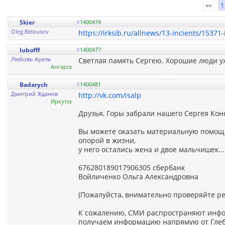
««
1
Skier
#
1400474
Oleg Belousov
https://irksib.ru/allnews/13-incients/15371-ir
lubofff
#
1400477
Любовь Арель
Светлая память Сергею. Хорошие люди уход
Ангарск
Badarych
#
1400481
Дмитрий Жданов
http://vk.com/isalp
Иркутск
Друзья, Горы забрали нашего Сергея Кон
Вы можете оказать материальную помощь
опорой в жизни,
у него остались жена и двое мальчишек...
676280189017906305 сбербанк
Войличенко Ольга Александровна
(Пожалуйста, внимательно проверяйте ре
К сожалению, СМИ распространяют инфор
получаем информацию напрямую от Глеб