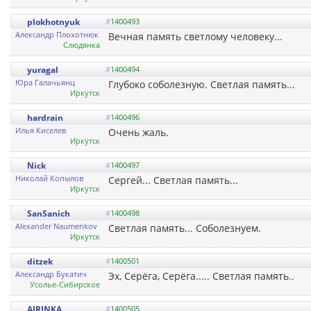
plokhotnyuk
#
1400493
Александр Плохотнюк
Вечная память светлому человеку...
Слюдянка
yuragal
#
1400494
Юра Галачьянц
Глубоко соболезную. Светлая память...
Иркутск
hardrain
#
1400496
Илья Киселев
Очень жаль.
Иркутск
Nick
#
1400497
Николай Копылов
Сергей... Светлая память...
Иркутск
SanSanich
#
1400498
Alexander Naumenkov
Светлая память... Соболезнуем.
Иркутск
ditzek
#
1400501
Александр Букатич
Эх, Серёга, Серёга..... Светлая память..
Усолье-Сибирское
AIRINKA
#
1400505