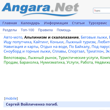
Главная
Календарь
Информация
Статьи
Турсервис
Разделы
Топ-100
Правила
Помощь
Авто-мото
,
Альпинизм и скалолазание
,
Беговые лыжи
,
Ищу попутчика
,
Кайтинг
,
Коньки
,
Лыжный туризм
,
Любит
Навигация и карты
,
Отдых на воде
,
По Байкалу
,
Под пару
Сноуборд и горные лыжи
,
Сплавы
,
Спортзал
,
Триатлон
,
Эк
Велотовары
,
Лыжный рынок
,
Туристические услуги
,
Комп
Продам
,
Барахолка
,
Нумизматика
,
Услуги
,
Работа
,
Недвиж
[
mobile
]
Сергей Войличенко погиб.