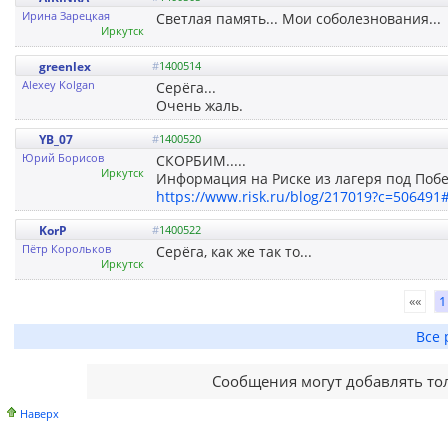
Ирина Зарецкая
Светлая память... Мои соболезнования...
Иркутск
greenlex
#
1400514
Alexey Kolgan
Серёга...
Очень жаль.
YB_07
#
1400520
Юрий Борисов
СКОРБИМ.....
Иркутск
Информация на Риске из лагеря под Побе
https://www.risk.ru/blog/217019?c=50649
KorP
#
1400522
Пётр Корольков
Серёга, как же так то...
Иркутск
««
1
Все 
Сообщения могут добавлять то
Наверх