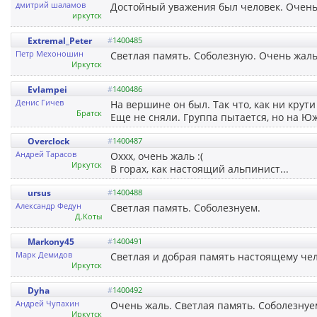
дмитрий шаламов
Достойный уважения был человек. Очень
иркутск
Extremal_Peter
#
1400485
Петр Мехоношин
Светлая память. Соболезную. Очень жаль.
Иркутск
Evlampei
#
1400486
Денис Гичев
На вершине он был. Так что, как ни крути 
Братск
Еще не сняли. Группа пытается, но на 
Overclock
#
1400487
Андрей Тарасов
Оххх, очень жаль :(
Иркутск
В горах, как настоящий альпинист...
ursus
#
1400488
Александр Федун
Светлая память. Соболезнуем.
Д.Коты
Markony45
#
1400491
Марк Демидов
Светлая и добрая память настоящему чел
Иркутск
Dyha
#
1400492
Андрей Чупахин
Очень жаль. Светлая память. Соболезнуе
Иркутск