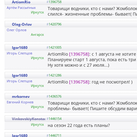
ArtiomRio
#
1396758
Артём Рассыпных
Товарищи водники, кто с нами? Жомболок-
Иркутск
слился- жизненные проблемы- бывает( П
Oleg-Orlov
#
1420796
Олег Орлов
Ангарск
Igor1680
#
1421005
Игорь Слепцов
ArtiomRio
[1396758]
: с 1 августа не хотит
Иркутск
Планируем старт 1 августа, пока есть три
Ну хотя можно и с 27 июля...)
Igor1680
#
1421286
Игорь Слепцов
ArtiomRio
[1396758]
: год не посмотрел! )
Иркутск
mrkornev
#
1436576
Евгений Корнев
Товарищи водники, кто с нами? Жомболок-О
Иркутск
проблемы- бывает( Пишите обсудим вари
VinkovskiyKonstantin
#
1446154
Иркутск
на сезон 22 года есть планы?
Igor1680
#
1446711