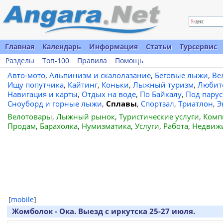
Главная
Календарь
Информация
Статьи
Турсервис
Разделы
Топ-100
Правила
Помощь
Авто-мото
,
Альпинизм и скалолазание
,
Беговые лыжи
,
Ве
Ищу попутчика
,
Кайтинг
,
Коньки
,
Лыжный туризм
,
Любит
Навигация и карты
,
Отдых на воде
,
По Байкалу
,
Под пару
Сноуборд и горные лыжи
,
Сплавы
,
Спортзал
,
Триатлон
,
Э
Велотовары
,
Лыжный рынок
,
Туристические услуги
,
Комп
Продам
,
Барахолка
,
Нумизматика
,
Услуги
,
Работа
,
Недвиж
[
mobile
]
Жомболок - Ока. Выезд с иркутска 25-27 июля.