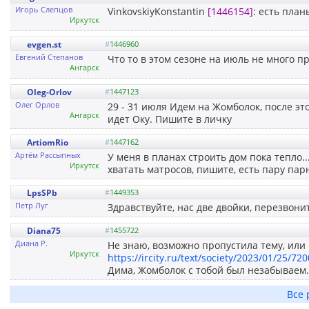
Игорь Слепцов
VinkovskiyKonstantin
[1446154]
: есть план
Иркутск
evgen.st
#
1446960
Евгений Степанов
Что то в этом сезоне на июль не много пр
Ангарск
Oleg-Orlov
#
1447123
Олег Орлов
29 - 31 июля Идем на Жомболок, после это
Ангарск
идет Оку. Пишите в личку
ArtiomRio
#
1447162
Артём Рассыпных
У меня в планах строить дом пока тепло...
Иркутск
хватать матросов, пишите, есть пару пар
LpsSPb
#
1449353
Петр Луг
Здравствуйте, нас две двойки, перезвони
Diana75
#
1455722
Диана Р.
Не знаю, возможно пропустила тему, или
Иркутск
https://ircity.ru/text/society/2023/01/25/72
Дима, Жомболок с тобой был незабываем. 
Все 