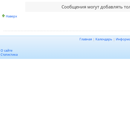
Сообщения могут добавлять то
Наверх
Главная
|
Календарь
|
Информ
О сайте
Статистика