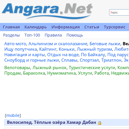
Главная
Календарь
Информация
Статьи
Турсервис
Разделы
Топ-100
Правила
Помощь
Авто-мото
,
Альпинизм и скалолазание
,
Беговые лыжи
,
Ве
Ищу попутчика
,
Кайтинг
,
Коньки
,
Лыжный туризм
,
Любит
Навигация и карты
,
Отдых на воде
,
По Байкалу
,
Под пару
Сноуборд и горные лыжи
,
Сплавы
,
Спортзал
,
Триатлон
,
Эк
Велотовары
,
Лыжный рынок
,
Туристические услуги
,
Комп
Продам
,
Барахолка
,
Нумизматика
,
Услуги
,
Работа
,
Недвиж
[
mobile
]
Велосипед. Тёплые озёра Хамар Дабан