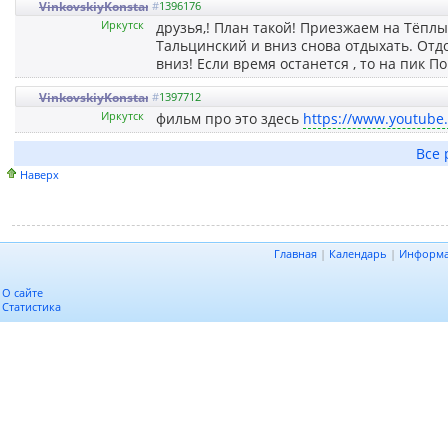
VinkovskiyKonstantin
#
1396176
Иркутск
друзья,! План такой! Приезжаем на Тёплы
Тальцинский и вниз снова отдыхать. Отд
вниз! Если время останется , то на пик 
VinkovskiyKonstantin
#
1397712
Иркутск
фильм про это здесь
https://www.youtube
Все 
Наверх
Главная
|
Календарь
|
Информ
О сайте
Статистика