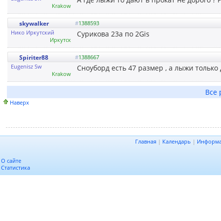
Krakow
skywalker
#
1388593
Нико Иркутский
Сурикова 23а по 2Gis
Иркутск
Spiriter88
#
1388667
Eugenisz Sw
Сноуборд есть 47 размер , а лыжи только 
Krakow
Все 
Наверх
Главная
|
Календарь
|
Информ
О сайте
Статистика