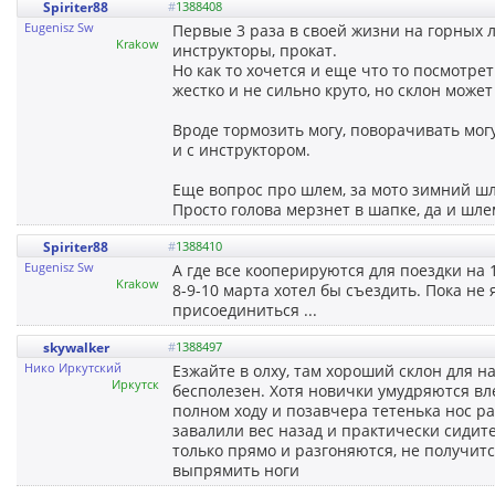
Spiriter88
#
1388408
Eugenisz Sw
Первые 3 раза в своей жизни на горных л
Krakow
инструкторы, прокат.
Но как то хочется и еще что то посмотре
жестко и не сильно круто, но склон может
Вроде тормозить могу, поворачивать могу
и с инструктором.
Еще вопрос про шлем, за мото зимний ш
Просто голова мерзнет в шапке, да и шлем
Spiriter88
#
1388410
Eugenisz Sw
А где все кооперируются для поездки на 
Krakow
8-9-10 марта хотел бы съездить. Пока не 
присоединиться ...
skywalker
#
1388497
Нико Иркутский
Езжайте в олху, там хороший склон для 
Иркутск
бесполезен. Хотя новички умудряются вл
полном ходу и позавчера тетенька нос ра
завалили вес назад и практически сидит
только прямо и разгоняются, не получитс
выпрямить ноги