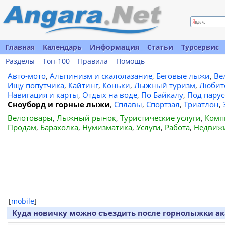
Главная
Календарь
Информация
Статьи
Турсервис
Разделы
Топ-100
Правила
Помощь
Авто-мото
,
Альпинизм и скалолазание
,
Беговые лыжи
,
Ве
Ищу попутчика
,
Кайтинг
,
Коньки
,
Лыжный туризм
,
Любит
Навигация и карты
,
Отдых на воде
,
По Байкалу
,
Под пару
Сноуборд и горные лыжи
,
Сплавы
,
Спортзал
,
Триатлон
,
Велотовары
,
Лыжный рынок
,
Туристические услуги
,
Комп
Продам
,
Барахолка
,
Нумизматика
,
Услуги
,
Работа
,
Недвиж
[
mobile
]
Куда новичку можно съездить после горнолыжки ак