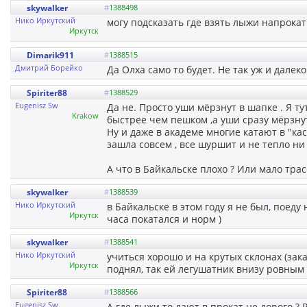
skywalker
#
1388498
Нико Иркутский
могу подсказать где взять лыжи напрокат
Иркутск
Dimarik911
#
1388515
Дмитрий Борейко
Да Олха само то будет. Не так уж и далек
Spiriter88
#
1388529
Eugenisz Sw
Да не. Просто уши мёрзнут в шапке . Я т
Krakow
быстрее чем пешком ,а уши сразу мёрзнут 
Ну и даже в академе многие катают в "кас
зашла совсем , все шуршит и не тепло ни 
А что в Байкальске плохо ? Или мало тра
skywalker
#
1388539
Нико Иркутский
в Байкальске в этом году я не был, поеду
Иркутск
часа покатался и норм )
skywalker
#
1388541
Нико Иркутский
учиться хорошо и на крутых склонах (зак
Иркутск
поднял, так ей легушатник внизу ровным 
Spiriter88
#
1388566
Eugenisz Sw
А где лыжи то дают в прокат не дорого ? Ро