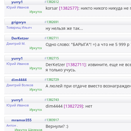
yurry1
#
1382612
Юрий Иванов
korsar
[1382577]
: никто никого никуда не
Иркутск
grigoryn
#
1382691
Товарищ Ильич
ну нельзя же так...
DerKetzer
#
1382711
Дмитрий М.
Одно слово: "БАРЫГА"! =) а что не 5 999 р ?
Иркутск
yurry1
#
1382715
Юрий Иванов
DerKetzer
[1382711]
: извините, еще не в
Иркутск
я только учусь.
dim4444
#
1382729
Дмитрий Волков
А люлей при отдаче вместо вознагражден
Иркутск
yurry1
#
1382743
Юрий Иванов
dim4444
[1382729]
: нет
Иркутск
mramor355
#
1383917
Антон .
Вернули? :)
Иркутск Шелехов