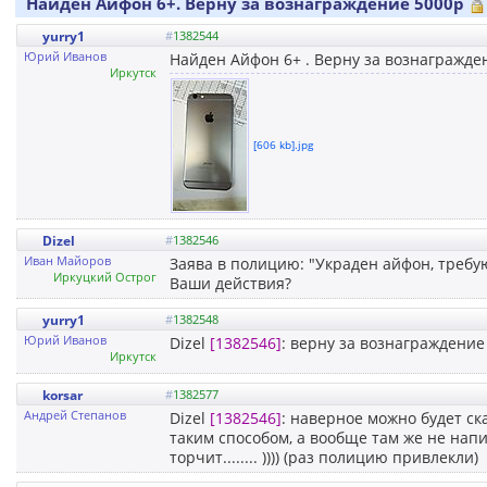
Найден Айфон 6+. Верну за вознаграждение 5000р
yurry1
#
1382544
Юрий Иванов
Найден Айфон 6+ . Верну за вознагражден
Иркутск
[606 kb].jpg
Dizel
#
1382546
Иван Майоров
Заява в полицию: "Украден айфон, требу
Иркуцкий Острог
Ваши действия?
yurry1
#
1382548
Юрий Иванов
Dizel
[1382546]
: верну за вознаграждение
Иркутск
korsar
#
1382577
Андрей Степанов
Dizel
[1382546]
: наверное можно будет ск
таким способом, а вообще там же не напи
торчит........ )))) (раз полицию привлекли)