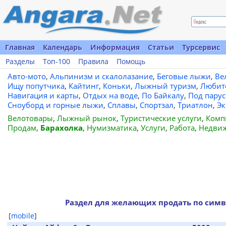
Главная
Календарь
Информация
Статьи
Турсервис
Разделы
Топ-100
Правила
Помощь
Авто-мото
,
Альпинизм и скалолазание
,
Беговые лыжи
,
Ве
Ищу попутчика
,
Кайтинг
,
Коньки
,
Лыжный туризм
,
Любит
Навигация и карты
,
Отдых на воде
,
По Байкалу
,
Под пару
Сноуборд и горные лыжи
,
Сплавы
,
Спортзал
,
Триатлон
,
Эк
Велотовары
,
Лыжный рынок
,
Туристические услуги
,
Комп
Продам
,
Барахолка
,
Нумизматика
,
Услуги
,
Работа
,
Недви
Раздел для желающих продать по сим
[
mobile
]