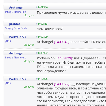
Archangel
#
1409546
Игорь Павленко
Присвоение чужого имущества с целью по
Иркутск
profdoc
#
1409553
Sergey SergeEvich
Чем кончилось?
Portvein777
#
1409829
ДК K
Archangel
[1409546]
: полистайте ГК РФ, с
Иркутск
Archangel
#
1409922
Игорь Павленко
Portvein777
[1409829]
: вот я дурааааак..
Иркутск
на чужом горе. Ну буду молиться, чтобы 
ПС- а если я паспорт нашел, его восстано
вознаграждение?
Portvein777
#
1410025
ДК K
Archangel
[1409922]
: )))) паспорт неудач
Иркутск
оплачены государством, в том случае ког
чья собственность паспорт - гражданина 
Автор темы, думаю, просто подстраховал
его на запчасти) Если предположить что
нашедшего вдруг установили, то показав