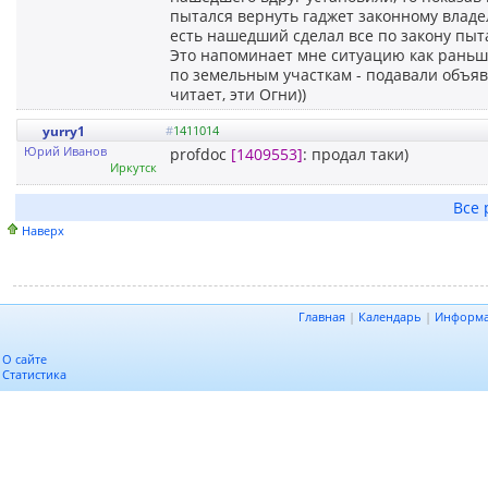
пытался вернуть гаджет законному владел
есть нашедший сделал все по закону пыт
Это напоминает мне ситуацию как раньш
по земельным участкам - подавали объявле
читает, эти Огни))
yurry1
#
1411014
Юрий Иванов
profdoc
[1409553]
: продал таки)
Иркутск
Все 
Наверх
Главная
|
Календарь
|
Информ
О сайте
Статистика