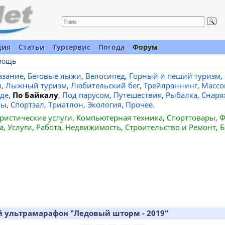
ция
Статьи
Турсервис
Погода
Форум
мощь
азание
,
Беговые лыжи
,
Велосипед
,
Горный и пеший туризм
,
и
,
Лыжный туризм
,
Любительский бег
,
Трейлраннинг
,
Массо
де
,
По Байкалу
,
Под парусом
,
Путешествия
,
Рыбалка
,
Снаря
вы
,
Спортзал
,
Триатлон
,
Экология
,
Прочее
.
ристические услуги
,
Компьютерная техника
,
Спорттовары
,
Ф
а
,
Услуги
,
Работа
,
Недвижимость
,
Строительство и Ремонт
,
Б
 ультрамарафон "Ледовый шторм - 2019"