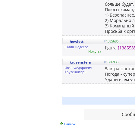
больше будет.
Плюсы команд
1) Безопаснее
2) Морально л
3) Командный 
Просьба к орг
hewlett
#
1385686
Юлия Фадеева
figura
[138558
Иркутск
krusenstern
#
1386935
Иван Фёдорович
Завтра фантаст
Крузенштерн
Погода - супер
Удачи всем уч
Сообщ
Наверх