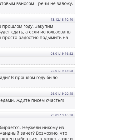
ртовым взносом - речи не завожу.
13.12.18 10:40
в прошлом году. Закупим
удет сдать, а если использованы
ся просто радостно подымить на
08.01.19 16:52
25.01.19 18:58
щади? В прошлом году было
26.01.19 20:45
ипедами. Ждите писем счастья!
29.01.19 16:38
бирается. Неужели никому из
омандный зачёт? Возможно, что
должен набраться, а может даже и