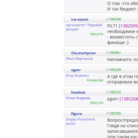
О том, что об
И так бюджет 
ice-storm
#
1382046
оргкомитет "Ледовый
FIL71
[1382009
Шторм"
необходимое к
Иркутск
- возместить 
финише :)
ilia.martynov
#
1383801
Илья Мартынов
Напомните, по
egorr
#
1385268
Егор Хоменко
А где в этом 
Кемерoво
отправляли вс
hewlett
#
1385332
Юлия Фадеева
egorr
[1385268
Иркутск
figura
#
1385585
Sergey Victorovich
Вопрос/предло
Junior
Глядя на спис
записавшихся 
при таком рас