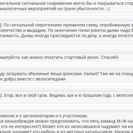
язательное сигнальное снаряжение могло бы и покрываться ста
аналогичных мероприятий на грани убыточности. :-(
]
: По сигнальной пиротехнике применим схему, опробованную 
оличество и выдадим. По окончании гонки ракеты-дымы надо б
стоимость. Дымы иногда пригождаются по делу, а иногда хочет
жалуйста, как можно оплатить стартовый взнос. Спасибо
году загружать объемные вещи (рюкзаки, палки)? Там же на пло
е добро вместе с велосипедами
]
: Егор, все в свой срок. Видимо, как и в прошлом году, с велос
жение и к организаторам и к участникам.
ки конькобежцев можно предположить, что пять команд М+Ж на
это не интересно!?) Может кто из записавшихся надумает на к
кладе надумает кто-нибудь и из местных катальщиков. Кворум 