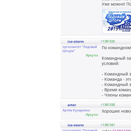
Уже можно! По
ice-storm
#
1381326
оргкомитет "Ледовый
По командном
Шторм"
Иркутск
Командный за
условий:
- Командный 
- Команда - э
- Командный 
- Время коман
- Члены коман
arter
#
1381330
Артём Кухаренко
Хорошие новос
Иркутск
ice-storm
#
1381341
оргкомитет "Ледовый