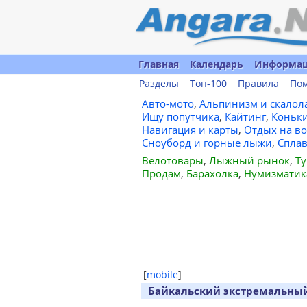
Главная
Календарь
Информа
Разделы
Топ-100
Правила
По
Авто-мото
,
Альпинизм и скалол
Ищу попутчика
,
Кайтинг
,
Коньк
Навигация и карты
,
Отдых на во
Сноуборд и горные лыжи
,
Спла
Велотовары
,
Лыжный рынок
,
Ту
Продам
,
Барахолка
,
Нумизматик
[
mobile
]
Байкальский экстремальный