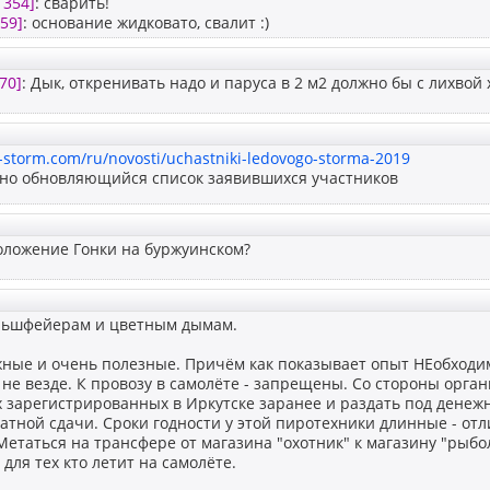
1354]
: сварить!
59]
: основание жидковато, свалит :)
70]
: Дык, откренивать надо и паруса в 2 м2 должно бы с лихвой х
-storm.com/ru/novosti/uchastniki-ledovogo-storma-2019
нно обновляющийся список заявившихся участников
оложение Гонки на буржуинском?
льшфейерам и цветным дымам.
ные и очень полезные. Причём как показывает опыт НЕобходимы
о не везде. К провозу в самолёте - запрещены. Со стороны орг
х зарегистрированных в Иркутске заранее и раздать под денежн
тной сдачи. Сроки годности у этой пиротехники длинные - отл
Метаться на трансфере от магазина "охотник" к магазину "рыбо
для тех кто летит на самолёте.