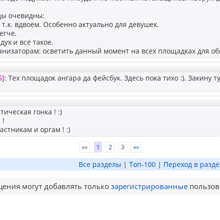
ы очевидны:
, т.к. вдвоем. Особенно актуально для девушек.
егче.
дух и всё такое.
анизаторам: осветить данный момент на всех площадках для о
5]
: Тех площадок ангара да фейсбук. Здесь пока тихо :). Закину т
ическая гонка ! :)
 !
астникам и оргам ! :)
««
1
2
3
»»
Все разделы
|
Топ-100
|
Переход в разде
ения могут добавлять только
зарегистрированные
пользов