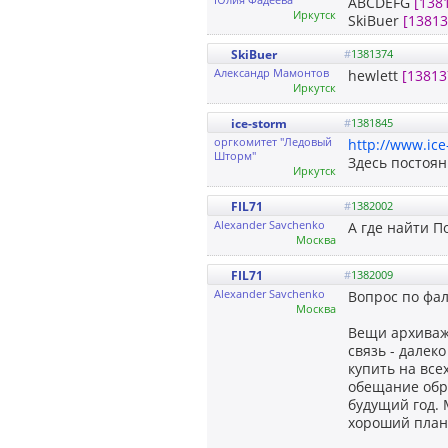
ABCDEFG
[138
Иркутск
SkiBuer
[13813
SkiBuer
#
1381374
Александр Мамонтов
hewlett
[13813
Иркутск
ice-storm
#
1381845
оргкомитет "Ледовый
http://www.ice
Шторм"
Здесь постоя
Иркутск
FIL71
#
1382002
Alexander Savchenko
А где найти П
Москва
FIL71
#
1382009
Alexander Savchenko
Вопрос по фа
Москва
Вещи архиваж
связь - далек
купить на все
обещание обра
будущий год. 
хороший план 