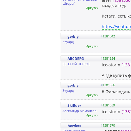
arter
[1381330
Шторм"
каждый год.
Иркутск
Кстати, есть 
https://youtu
gorbiy
#
1381342
Эдуард .
Иркутск
ABCDEFG
#
1381354
ЕВГЕНИЙ ПЕТРОВ
ice-storm
[138
А где купить 
gorbiy
#
1381356
Эдуард .
В Финляндии.
Иркутск
SkiBuer
#
1381359
Александр Мамонтов
ice-storm
[138
Иркутск
hewlett
#
1381370
Юлия Фадеева