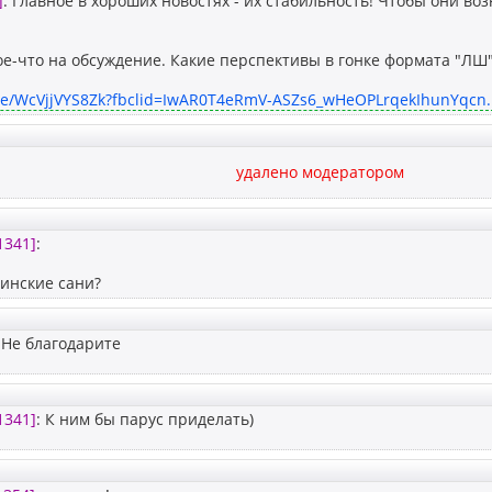
]
: Главное в хороших новостях - их стабильность! Чтобы они во
кое-что на обсуждение. Какие перспективы в гонке формата "ЛШ"
.be/WcVjjVYS8Zk?fbclid=IwAR0T4eRmV-ASZs6_wHeOPLrqekIhunYqcn..
удалено модератором
1341]
:
финские сани?
 Не благодарите
1341]
: К ним бы парус приделать)