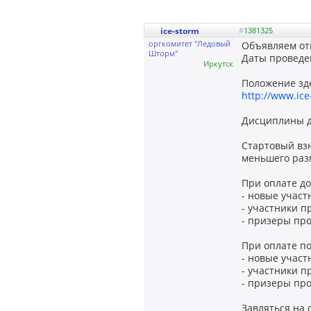
ice-storm
#
1381325
оргкомитет "Ледовый
Объявляем от
Шторм"
Даты проведен
Иркутск
Положение зд
http://www.ic
Дисциплины дв
Стартовый взн
меньшего раз
При оплате до
- новые участн
- участники п
- призеры про
При оплате по
- новые участн
- участники п
- призеры про
Завляться на 