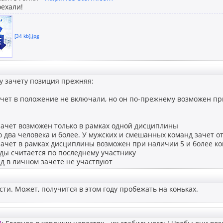
ехали!
[34 kb].jpg
у зачету позиция прежняя:
чет в положение не включали, но он по-прежнему возможен п
зачет возможен только в рамках одной дисциплины
то два человека и более. У мужских и смешанных команд зачет о
зачет в рамках дисциплины возможен при наличии 5 и более к
ды считается по последнему участнику
д в личном зачете не участвуют
ти. Может, получится в этом году пробежать на коньках.