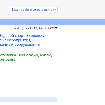
Вход на сайт и регистрация ...»»
в Иркутске 11:12, Авг. 7
:
t
+27
°
C
Ездовой спорт
,
Здоровье
,
вые мероприятия
,
жение и оборудование
,
отолавка
,
Зоомагазин
,
Куплю
,
олтовня
.