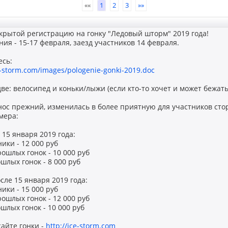
««
1
2
3
»»
крытой регистрацию на гонку "Ледовый шторм" 2019 года!
ия - 15-17 февраля, заезд участников 14 февраля.
есь:
e-storm.com/images/pologenie-gonki-2019.doc
е: велосипед и коньки/лыжи (если кто-то хочет и может бежать
ос прежний, изменилась в более приятную для участников стор
мера:
 15 января 2019 года:
ики - 12 000 руб
рошлых гонок - 10 000 руб
шлых гонок - 8 000 руб
сле 15 января 2019 года:
ики - 15 000 руб
рошлых гонок - 12 000 руб
шлых гонок - 10 000 руб
сайте гонки -
http://ice-storm.com