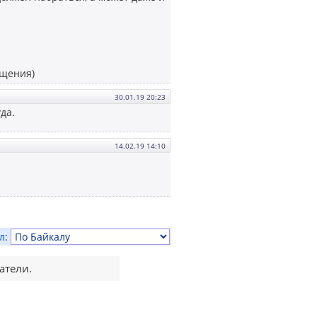
бщения)
30.01.19 20:23
уда.
14.02.19 14:10
л
:
атели.