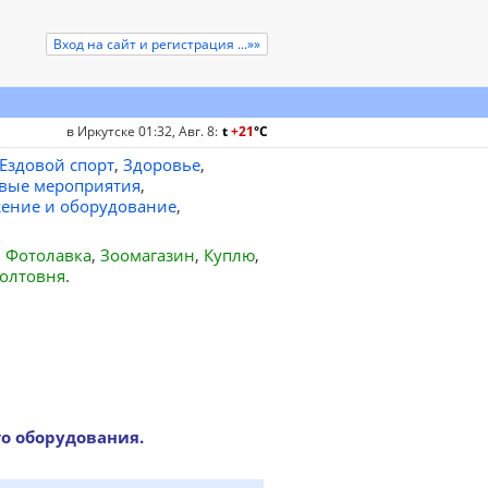
Вход на сайт и регистрация ...»»
в Иркутске 01:32, Авг. 8
:
t
+21
°
C
Ездовой спорт
,
Здоровье
,
вые мероприятия
,
ение и оборудование
,
,
Фотолавка
,
Зоомагазин
,
Куплю
,
олтовня
.
о оборудования.