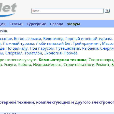
ция
Статьи
Турсервис
Погода
Форум
мощь
азание
,
Беговые лыжи
,
Велосипед
,
Горный и пеший туризм
,
и
,
Лыжный туризм
,
Любительский бег
,
Трейлраннинг
,
Массо
де
,
По Байкалу
,
Под парусом
,
Путешествия
,
Рыбалка
,
Снаряж
вы
,
Спортзал
,
Триатлон
,
Экология
,
Прочее
.
ристические услуги
,
Компьютерная техника
,
Спорттовары
а
,
Услуги
,
Работа
,
Недвижимость
,
Строительство и Ремонт
,
Б
терной техники, комплектующих и другого электроног