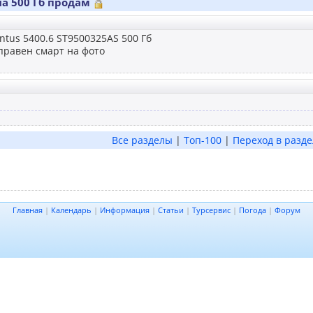
на 500 Гб продам
tus 5400.6 ST9500325AS 500 Гб
правен смарт на фото
Все разделы
|
Топ-100
|
Переход в разде
Главная
|
Календарь
|
Информация
|
Статьи
|
Турсервис
|
Погода
|
Форум