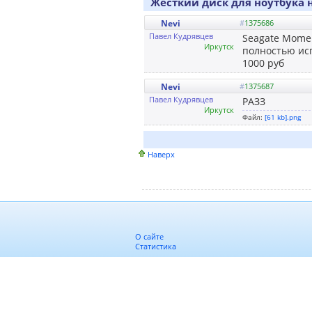
Жёсткий диск для ноутбука 
Nevi
#
1375686
Павел Кудрявцев
Seagate Momen
Иркутск
полностью ис
1000 руб
Nevi
#
1375687
Павел Кудрявцев
РАЗЗ
Иркутск
Файл:
[61 kb].png
Наверх
О сайте
Статистика