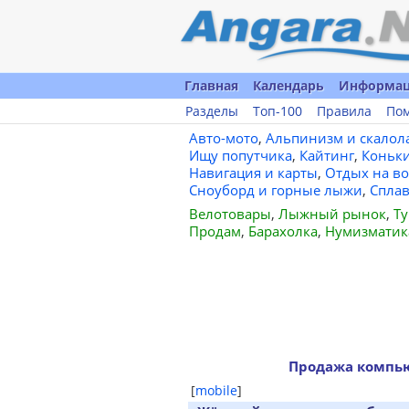
Главная
Календарь
Информа
Разделы
Топ-100
Правила
По
Авто-мото
,
Альпинизм и скалол
Ищу попутчика
,
Кайтинг
,
Коньк
Навигация и карты
,
Отдых на во
Сноуборд и горные лыжи
,
Спла
Велотовары
,
Лыжный рынок
,
Ту
Продам
,
Барахолка
,
Нумизматик
Продажа компью
[
mobile
]