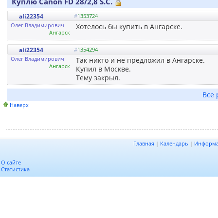
Куплю Canon FD 28/2,8 S.C.
ali22354
#
1353724
Олег Владимирович
Хотелось бы купить в Ангарске.
Ангарск
ali22354
#
1354294
Олег Владимирович
Так никто и не предложил в Ангарске.
Ангарск
Купил в Москве.
Тему закрыл.
Все 
Наверх
Главная
|
Календарь
|
Информ
О сайте
Статистика