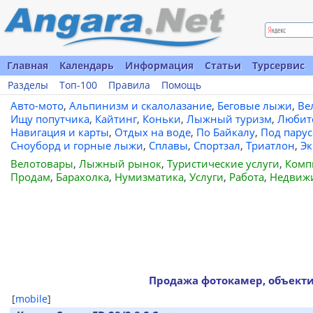
Главная
Календарь
Информация
Статьи
Турсервис
Разделы
Топ-100
Правила
Помощь
Авто-мото
,
Альпинизм и скалолазание
,
Беговые лыжи
,
Ве
Ищу попутчика
,
Кайтинг
,
Коньки
,
Лыжный туризм
,
Любит
Навигация и карты
,
Отдых на воде
,
По Байкалу
,
Под пару
Сноуборд и горные лыжи
,
Сплавы
,
Спортзал
,
Триатлон
,
Эк
Велотовары
,
Лыжный рынок
,
Туристические услуги
,
Комп
Продам
,
Барахолка
,
Нумизматика
,
Услуги
,
Работа
,
Недвиж
Продажа фотокамер, объект
[
mobile
]