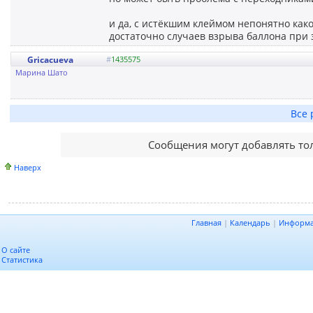
и да, с истёкшим клеймом непонятно как
достаточно случаев взрыва баллона при 
Gricacueva
#
1435575
Марина Шато
Все 
Сообщения могут добавлять то
Наверх
Главная
|
Календарь
|
Информ
О сайте
Статистика