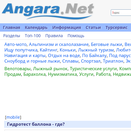
Главная
Календарь
Информация
Статьи
Турсервис
Разделы
Топ-100
Правила
Помощь
Авто-мото
,
Альпинизм и скалолазание
,
Беговые лыжи
,
Ве
Ищу попутчика
,
Кайтинг
,
Коньки
,
Лыжный туризм
,
Любит
Навигация и карты
,
Отдых на воде
,
По Байкалу
,
Под пару
Сноуборд и горные лыжи
,
Сплавы
,
Спортзал
,
Триатлон
,
Эк
Велотовары
,
Лыжный рынок
,
Туристические услуги
,
Комп
Продам
,
Барахолка
,
Нумизматика
,
Услуги
,
Работа
,
Недвиж
[
mobile
]
Гидротест баллона - где?