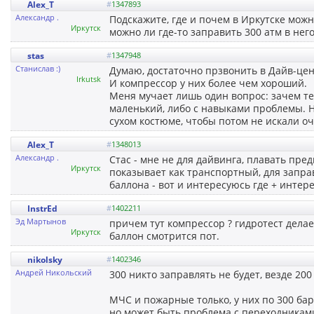
Alex_T
#
1347893
Александр .
Подскажите, где и почем в Иркутске можн
Иркутск
можно ли где-то заправить 300 атм в него
stas
#
1347948
Станислав :)
Думаю, достаточно прзвонить в Дайв-цен
Irkutsk
И компрессор у них более чем хороший.
Меня мучает лишь один вопрос: зачем те
маленький, либо с навыками проблемы. Н
сухом костюме, чтобы потом не искали оч
Alex_T
#
1348013
Александр .
Стас - мне не для дайвинга, плавать пре
Иркутск
показывает как транспортный, для запр
баллона - вот и интересуюсь где + интер
InstrEd
#
1402211
Эд Мартынов
причем тут компрессор ? гидротест дела
Иркутск
баллон смотрится пот.
nikolsky
#
1402346
Андрей Никольский
300 никто заправлять не будет, везде 200
МЧС и пожарные только, у них по 300 бар
но может быть проблема с переходникам