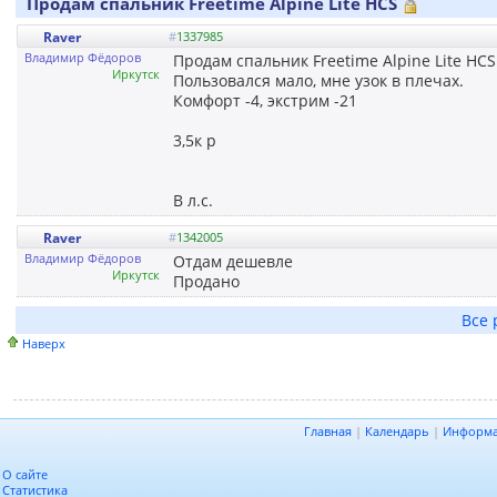
Продам спальник Freetime Alpine Lite HCS
Raver
#
1337985
Владимир Фёдоров
Продам спальник Freetime Alpine Lite HCS
Иркутск
Пользовался мало, мне узок в плечах.
Комфорт -4, экстрим -21
3,5к р
В л.с.
Raver
#
1342005
Владимир Фёдоров
Отдам дешевле
Иркутск
Продано
Все 
Наверх
Главная
|
Календарь
|
Информ
О сайте
Статистика