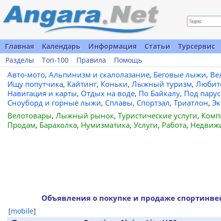
Главная
Календарь
Информация
Статьи
Турсервис
Разделы
Топ-100
Правила
Помощь
Авто-мото
,
Альпинизм и скалолазание
,
Беговые лыжи
,
Ве
Ищу попутчика
,
Кайтинг
,
Коньки
,
Лыжный туризм
,
Любит
Навигация и карты
,
Отдых на воде
,
По Байкалу
,
Под пару
Сноуборд и горные лыжи
,
Сплавы
,
Спортзал
,
Триатлон
,
Эк
Велотовары
,
Лыжный рынок
,
Туристические услуги
,
Комп
Продам
,
Барахолка
,
Нумизматика
,
Услуги
,
Работа
,
Недвиж
Объявления о покупке и продаже спортинвен
[
mobile
]