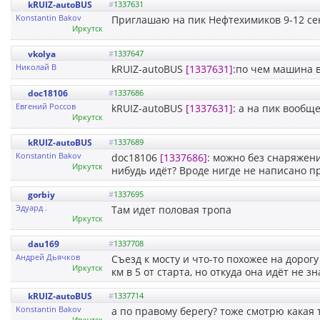
kRUIZ-autoBUS
#
1337631
Konstantin Bakov
Приглашаю на пик Нефтехимиков 9-12 се
Иркутск
vkolya
#
1337647
Николай В
kRUIZ-autoBUS
[1337631]
:по чем машина в
doc18106
#
1337686
Евгений Россов
kRUIZ-autoBUS
[1337631]
: а на пик вообщ
Иркутск
kRUIZ-autoBUS
#
1337689
Konstantin Bakov
doc18106
[1337686]
: можно без снаряжени
Иркутск
нибудь идёт? Вроде нигде не написано п
gorbiy
#
1337695
Эдуард .
Там идет половая тропа
Иркутск
dau169
#
1337708
Андрей Дьячков
Съезд к мосту и что-то похожее на дорог
Иркутск
км в 5 от старта, но откуда она идёт не 
kRUIZ-autoBUS
#
1337714
Konstantin Bakov
а по правому берегу? тоже смотрю какая 
Иркутск