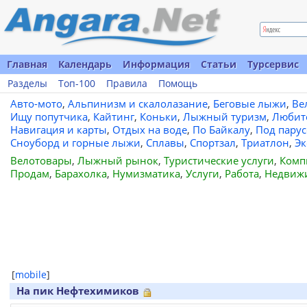
Главная
Календарь
Информация
Статьи
Турсервис
Разделы
Топ-100
Правила
Помощь
Авто-мото
,
Альпинизм и скалолазание
,
Беговые лыжи
,
Ве
Ищу попутчика
,
Кайтинг
,
Коньки
,
Лыжный туризм
,
Любит
Навигация и карты
,
Отдых на воде
,
По Байкалу
,
Под пару
Сноуборд и горные лыжи
,
Сплавы
,
Спортзал
,
Триатлон
,
Эк
Велотовары
,
Лыжный рынок
,
Туристические услуги
,
Комп
Продам
,
Барахолка
,
Нумизматика
,
Услуги
,
Работа
,
Недвиж
[
mobile
]
На пик Нефтехимиков