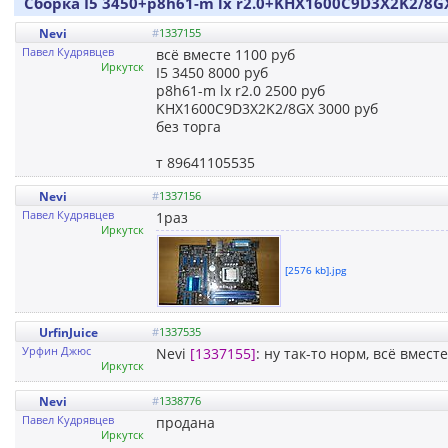
Сборка I5 3450+p8h61-m lx r2.0+KHX1600C9D3X2K2/8G
Nevi
#
1337155
Павел Кудрявцев
всё вместе 1100 руб
Иркутск
I5 3450 8000 руб
p8h61-m lx r2.0 2500 руб
KHX1600C9D3X2K2/8GX 3000 руб
без торга
т 89641105535
Nevi
#
1337156
Павел Кудрявцев
1раз
Иркутск
[2576 kb].jpg
UrfinJuice
#
1337535
Урфин Джюс
Nevi
[1337155]
: ну так-то норм, всё вмест
Иркутск
Nevi
#
1338776
Павел Кудрявцев
продана
Иркутск