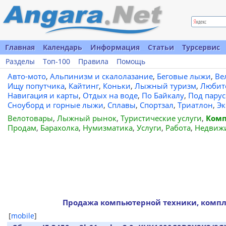
Главная
Календарь
Информация
Статьи
Турсервис
Разделы
Топ-100
Правила
Помощь
Авто-мото
,
Альпинизм и скалолазание
,
Беговые лыжи
,
Ве
Ищу попутчика
,
Кайтинг
,
Коньки
,
Лыжный туризм
,
Любит
Навигация и карты
,
Отдых на воде
,
По Байкалу
,
Под пару
Сноуборд и горные лыжи
,
Сплавы
,
Спортзал
,
Триатлон
,
Эк
Велотовары
,
Лыжный рынок
,
Туристические услуги
,
Комп
Продам
,
Барахолка
,
Нумизматика
,
Услуги
,
Работа
,
Недвиж
Продажа компьютерной техники, компл
[
mobile
]