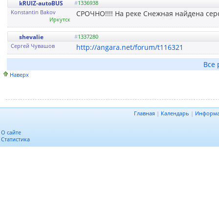
kRUIZ-autoBUS
#
1336938
Konstantin Bakov
СРОЧНО!!!! На реке Снежная найдена серо
Иркутск
shevalie
#
1337280
Сергей Чувашов
http://angara.net/forum/t116321
Все 
Наверх
Главная
|
Календарь
|
Информ
О сайте
Статистика