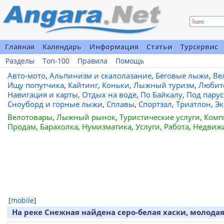
Главная
Календарь
Информация
Статьи
Турсервис
Разделы
Топ-100
Правила
Помощь
Авто-мото
,
Альпинизм и скалолазание
,
Беговые лыжи
,
Ве
Ищу попутчика
,
Кайтинг
,
Коньки
,
Лыжный туризм
,
Любит
Навигация и карты
,
Отдых на воде
,
По Байкалу
,
Под пару
Сноуборд и горные лыжи
,
Сплавы
,
Спортзал
,
Триатлон
,
Эк
Велотовары
,
Лыжный рынок
,
Туристические услуги
,
Комп
Продам
,
Барахолка
,
Нумизматика
,
Услуги
,
Работа
,
Недвиж
[
mobile
]
На реке Снежная найдена серо-белая хаски, молодая