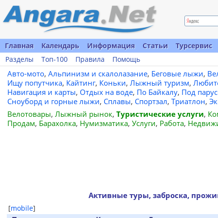
Главная
Календарь
Информация
Статьи
Турсервис
Разделы
Топ-100
Правила
Помощь
Авто-мото
,
Альпинизм и скалолазание
,
Беговые лыжи
,
Ве
Ищу попутчика
,
Кайтинг
,
Коньки
,
Лыжный туризм
,
Любит
Навигация и карты
,
Отдых на воде
,
По Байкалу
,
Под пару
Сноуборд и горные лыжи
,
Сплавы
,
Спортзал
,
Триатлон
,
Эк
Велотовары
,
Лыжный рынок
,
Туристические услуги
,
Ко
Продам
,
Барахолка
,
Нумизматика
,
Услуги
,
Работа
,
Недвиж
Активные туры, заброска, прожив
[
mobile
]