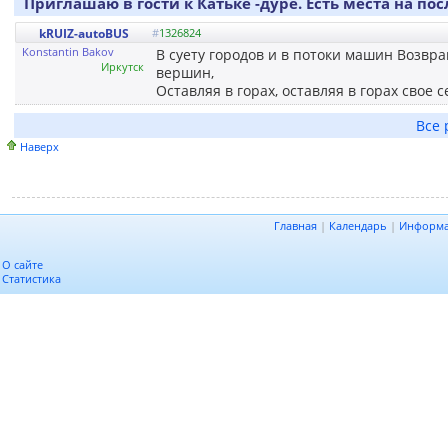
Приглашаю в гости к Катьке -дуре. Есть места на п
kRUIZ-autoBUS
#
1326824
Konstantin Bakov
В суету городов и в потоки машин Возвра
Иркутск
вершин,
Оставляя в горах, оставляя в горах свое с
Все 
Наверх
Главная
|
Календарь
|
Информ
О сайте
Статистика