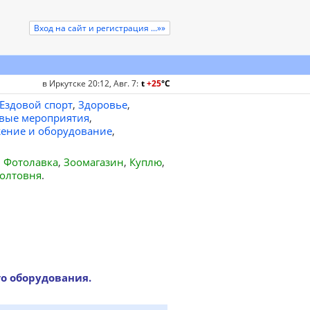
Вход на сайт и регистрация ...»»
в Иркутске 20:12, Авг. 7
:
t
+25
°
C
Ездовой спорт
,
Здоровье
,
вые мероприятия
,
ение и оборудование
,
,
Фотолавка
,
Зоомагазин
,
Куплю
,
олтовня
.
о оборудования.