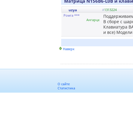
Матрица N156B6-L0B и клави
uzya
#
1313224
Ромга ***
Поддерживаем
Ангарцк
В сборе с ша
Клавиатура BA
и все) Модели
Наверх
О сайте
Статистика