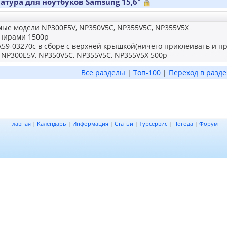
атура для ноутбуков Samsung 15,6"
ые модели NP300E5V, NP350V5C, NP355V5C, NP355V5X
рнирами 1500р
59-03270c в сборе с верхней крышкой(ничего приклеивать и пр
 NP300E5V, NP350V5C, NP355V5C, NP355V5X 500р
Все разделы
|
Топ-100
|
Переход в разде
Главная
|
Календарь
|
Информация
|
Статьи
|
Турсервис
|
Погода
|
Форум