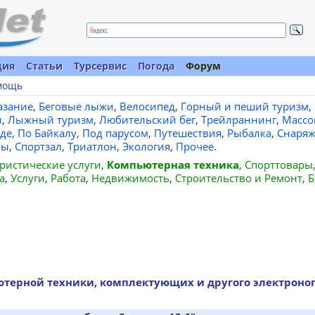
ция
Статьи
Турсервис
Погода
Форум
мощь
азание
,
Беговые лыжи
,
Велосипед
,
Горный и пеший туризм
,
и
,
Лыжный туризм
,
Любительский бег
,
Трейлраннинг
,
Массо
де
,
По Байкалу
,
Под парусом
,
Путешествия
,
Рыбалка
,
Снаряж
вы
,
Спортзал
,
Триатлон
,
Экология
,
Прочее
.
ристические услуги
,
Компьютерная техника
,
Спорттовары
а
,
Услуги
,
Работа
,
Недвижимость
,
Строительство и Ремонт
,
Б
терной техники, комплектующих и другого электроног