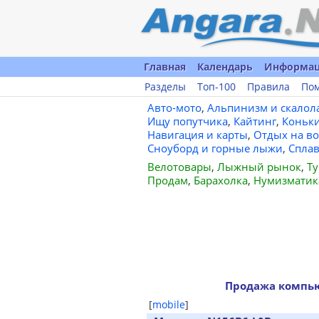
Главная
Календарь
Информа
Разделы
Топ-100
Правила
По
Авто-мото
,
Альпинизм и скалол
Ищу попутчика
,
Кайтинг
,
Коньк
Навигация и карты
,
Отдых на во
Сноуборд и горные лыжи
,
Спла
Велотовары
,
Лыжный рынок
,
Ту
Продам
,
Барахолка
,
Нумизматик
Продажа компью
[
mobile
]