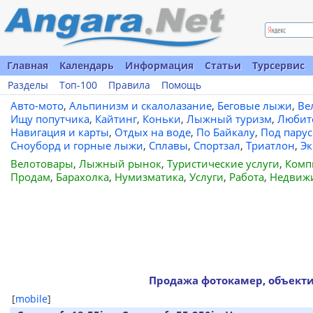
Главная
Календарь
Информация
Статьи
Турсервис
Разделы
Топ-100
Правила
Помощь
Авто-мото
,
Альпинизм и скалолазание
,
Беговые лыжи
,
Ве
Ищу попутчика
,
Кайтинг
,
Коньки
,
Лыжный туризм
,
Любит
Навигация и карты
,
Отдых на воде
,
По Байкалу
,
Под пару
Сноуборд и горные лыжи
,
Сплавы
,
Спортзал
,
Триатлон
,
Эк
Велотовары
,
Лыжный рынок
,
Туристические услуги
,
Комп
Продам
,
Барахолка
,
Нумизматика
,
Услуги
,
Работа
,
Недвиж
Продажа фотокамер, объект
[
mobile
]