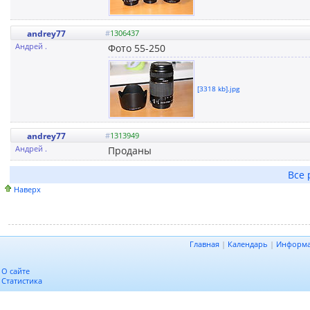
andrey77
#
1306437
Андрей .
Фото 55-250
[3318 kb].jpg
andrey77
#
1313949
Андрей .
Проданы
Все 
Наверх
Главная
|
Календарь
|
Информ
О сайте
Статистика