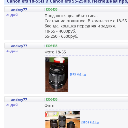
Canon efs 18-55is и Canon efs 55-250is. Неспешная пр
andrey77
#
1306433
Андрей .
Продаются два объектива.
Состояние отличное. В комплекте с 18-55 
бленда, крышка передняя и задняя.
18-55 - 4000руб.
55-250 - 6500руб.
andrey77
#
1306435
Андрей .
Фото 18-55
[973 kb].jpg
andrey77
#
1306436
Андрей .
Фото
[3508 kb].jpg