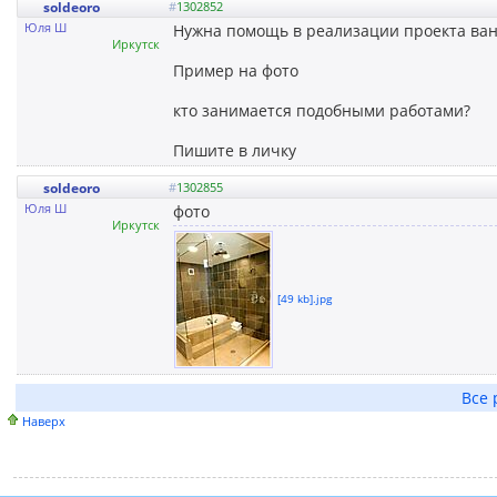
soldeoro
#
1302852
Юля Ш
Нужна помощь в реализации проекта ван
Иркутск
Пример на фото
кто занимается подобными работами?
Пишите в личку
soldeoro
#
1302855
Юля Ш
фото
Иркутск
[49 kb].jpg
Все 
Наверх