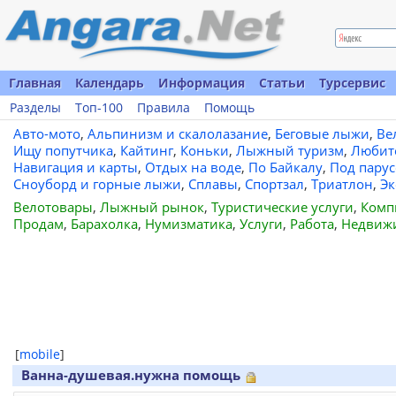
Главная
Календарь
Информация
Статьи
Турсервис
Разделы
Топ-100
Правила
Помощь
Авто-мото
,
Альпинизм и скалолазание
,
Беговые лыжи
,
Ве
Ищу попутчика
,
Кайтинг
,
Коньки
,
Лыжный туризм
,
Любит
Навигация и карты
,
Отдых на воде
,
По Байкалу
,
Под пару
Сноуборд и горные лыжи
,
Сплавы
,
Спортзал
,
Триатлон
,
Эк
Велотовары
,
Лыжный рынок
,
Туристические услуги
,
Комп
Продам
,
Барахолка
,
Нумизматика
,
Услуги
,
Работа
,
Недвиж
[
mobile
]
Ванна-душевая.нужна помощь