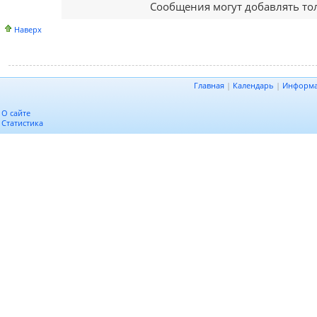
Сообщения могут добавлять то
Наверх
Главная
|
Календарь
|
Информ
О сайте
Статистика