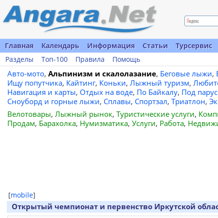
Главная
Календарь
Информация
Статьи
Турсервис
Разделы
Топ-100
Правила
Помощь
Авто-мото
,
Альпинизм и скалолазание
,
Беговые лыжи
,
Ищу попутчика
,
Кайтинг
,
Коньки
,
Лыжный туризм
,
Любит
Навигация и карты
,
Отдых на воде
,
По Байкалу
,
Под пару
Сноуборд и горные лыжи
,
Сплавы
,
Спортзал
,
Триатлон
,
Эк
Велотовары
,
Лыжный рынок
,
Туристические услуги
,
Комп
Продам
,
Барахолка
,
Нумизматика
,
Услуги
,
Работа
,
Недвиж
[
mobile
]
Открытый чемпионат и первенство Иркутской области