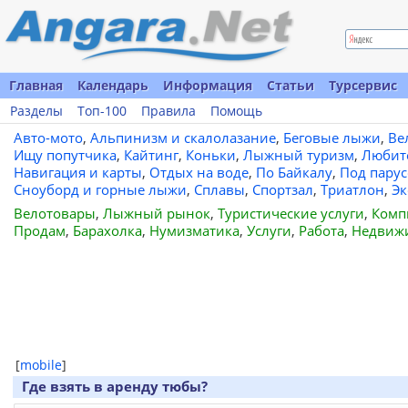
Главная
Календарь
Информация
Статьи
Турсервис
Разделы
Топ-100
Правила
Помощь
Авто-мото
,
Альпинизм и скалолазание
,
Беговые лыжи
,
Ве
Ищу попутчика
,
Кайтинг
,
Коньки
,
Лыжный туризм
,
Любит
Навигация и карты
,
Отдых на воде
,
По Байкалу
,
Под пару
Сноуборд и горные лыжи
,
Сплавы
,
Спортзал
,
Триатлон
,
Эк
Велотовары
,
Лыжный рынок
,
Туристические услуги
,
Комп
Продам
,
Барахолка
,
Нумизматика
,
Услуги
,
Работа
,
Недвиж
[
mobile
]
Где взять в аренду тюбы?