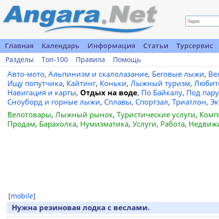
Главная
Календарь
Информация
Статьи
Турсервис
Разделы
Топ-100
Правила
Помощь
Авто-мото
,
Альпинизм и скалолазание
,
Беговые лыжи
,
Ве
Ищу попутчика
,
Кайтинг
,
Коньки
,
Лыжный туризм
,
Любит
Навигация и карты
,
Отдых на воде
,
По Байкалу
,
Под пар
Сноуборд и горные лыжи
,
Сплавы
,
Спортзал
,
Триатлон
,
Эк
Велотовары
,
Лыжный рынок
,
Туристические услуги
,
Комп
Продам
,
Барахолка
,
Нумизматика
,
Услуги
,
Работа
,
Недвиж
[
mobile
]
Нужна резиновая лодка с веслами.