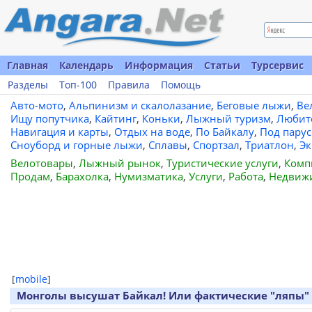
Главная
Календарь
Информация
Статьи
Турсервис
Разделы
Топ-100
Правила
Помощь
Авто-мото
,
Альпинизм и скалолазание
,
Беговые лыжи
,
Ве
Ищу попутчика
,
Кайтинг
,
Коньки
,
Лыжный туризм
,
Любит
Навигация и карты
,
Отдых на воде
,
По Байкалу
,
Под пару
Сноуборд и горные лыжи
,
Сплавы
,
Спортзал
,
Триатлон
,
Эк
Велотовары
,
Лыжный рынок
,
Туристические услуги
,
Комп
Продам
,
Барахолка
,
Нумизматика
,
Услуги
,
Работа
,
Недвиж
[
mobile
]
Монголы высушат Байкал! Или фактические "ляпы"