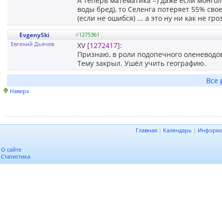
А теперь математика =) даже если монго
воды бред), то Селенга потеряет 55% сво
(если не ошибся) ... а это ну ни как не г
EvgenySki
#
1275361
Евгений Дьячев
XV
[1272417]
:
Признаю, в роли подопечного оленеводов 
Тему закрыл. Ушёл учить географию.
Все 
Наверх
Главная
|
Календарь
|
Информ
О сайте
Статистика