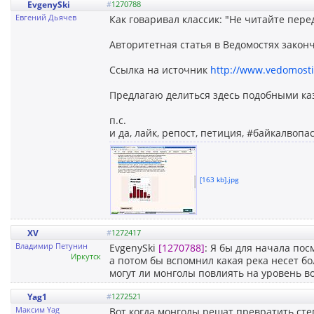
EvgenySki
#
1270788
Евгений Дьячев
Как говаривал классик: "Не читайте перед
Авторитетная статья в Ведомостях законч
Ссылка на источник
http://www.vedomosti.
Предлагаю делиться здесь подобными каз
п.с.
и да, лайк, репост, петиция, #байкалвопа
[163 kb].jpg
XV
#
1272417
Владимир Петунин
EvgenySki
[1270788]
: Я бы для начала пос
Иркутск
а потом бы вспомнил какая река несет бо
могут ли монголы повлиять на уровень во
Yag1
#
1272521
Максим Yag
Вот когда монголы решат превратить ст