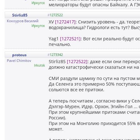
Иркутск
мелиораторы будут опасны Байкалу. А ГЭС
Stirliz85
#
1272522
Кокоуров Василий
XV
[1272417]
: Снизить уровень - да, тео
Иркутск
водохранилища? Гидрологи есть тут? Выс
Yag1
[1272521]
: Вот если реально будут о
печально.
proteus
#
1273342
Pavel Chimitov
Stirliz85
[1272522]
: даже если они перекр
Irkutsk
должно катастрофически сказаться ни на 
СМИ раздули шумиху по сути на пустом ме
Да Селенга это примерно 50% поступающей 
сольются все ее притоки.
А теперь посчитаем , согласно вики у Се
Дэлгэр-Мурен, И́дэр, Орхон, Эгийн-Гол ..
При этом крупнейшими притоками считают
России).
При этом на Монголию приходится 55% вод
может.