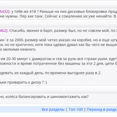
5432]
: у тебя-же 41й ? Раньше на них дисковые блокировки про
не нужны. Пер как танк. Сейчас к сожалению их уже ненайти. В
462]
: Спасибо, звонил в барп, размер был, но не совсем мой, по 
ин`е за 2000, размер мой четко указан на коробке, но и еще шту
и, но не критично, хотя пока одевал думал как бы чего не вышл
то мелкими немного.
ив 20-30 минут с домкратом и сев за руль все страхи ушли, еде
ложности и время потраченное без машины за эти 2 дня, цепи б
одевать их каждый день, по времени выгоднее раза в 2.
ьки приварить к диску ? :)
но, колёса балансировать и шиномонтажить как?
Все разделы
|
Топ-100
|
Переход в разде