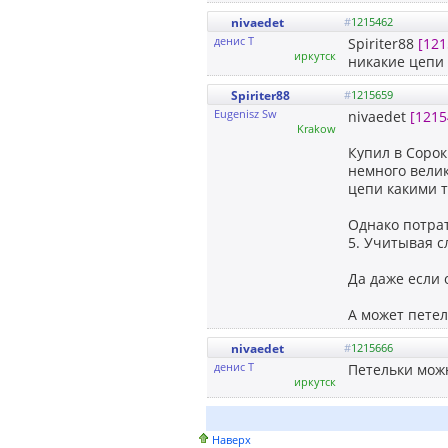
nivaedet
#
1215462
денис Т
Spiriter88
[121
иркутск
никакие цепи 
Spiriter88
#
1215659
Eugenisz Sw
nivaedet
[1215
Krakow
Купил в Сорок
немного велик
цепи какими 
Однако потрат
5. Учитывая с
Да даже если 
А может петел
nivaedet
#
1215666
денис Т
Петельки мож
иркутск
Наверх