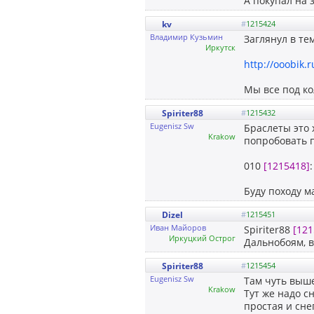
А покупал на 
kv
#
1215424
Владимир Кузьмин
Заглянул в тем
Иркутск
http://ooobik.
Мы все под ко
Spiriter88
#
1215432
Eugenisz Sw
Браслеты это 
Krakow
попробовать п
010
[1215418]
Буду походу м
Dizel
#
1215451
Иван Майоров
Spiriter88
[121
Иркуцкий Острог
Дальнобоям, в
Spiriter88
#
1215454
Eugenisz Sw
Там чуть выше
Krakow
Тут же надо с
простая и сне