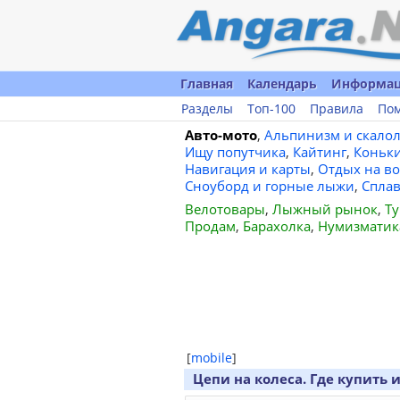
Главная
Календарь
Информа
Разделы
Топ-100
Правила
По
Авто-мото
,
Альпинизм и скало
Ищу попутчика
,
Кайтинг
,
Коньк
Навигация и карты
,
Отдых на во
Сноуборд и горные лыжи
,
Спла
Велотовары
,
Лыжный рынок
,
Ту
Продам
,
Барахолка
,
Нумизматик
[
mobile
]
Цепи на колеса. Где купить 