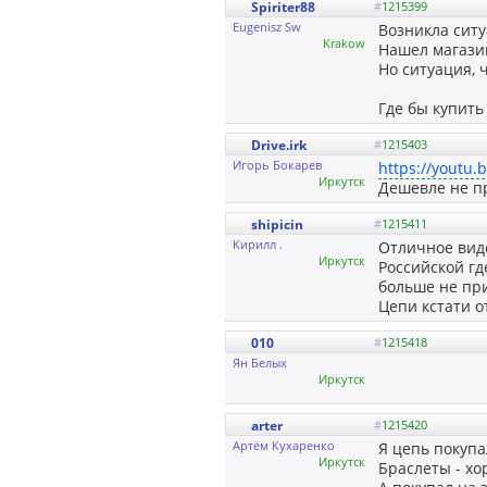
Spiriter88
#
1215399
Eugenisz Sw
Возникла ситу
Krakow
Нашел магазин
Но ситуация, ч
Где бы купить
Drive.irk
#
1215403
Игорь Бокарев
https://youtu.
Иркутск
Дешевле не п
shipicin
#
1215411
Кирилл .
Отличное виде
Иркутск
Российской гд
больше не при
Цепи кстати о
010
#
1215418
Ян Белых
Иркутск
arter
#
1215420
Артём Кухаренко
Я цепь покупа
Иркутск
Браслеты - хо