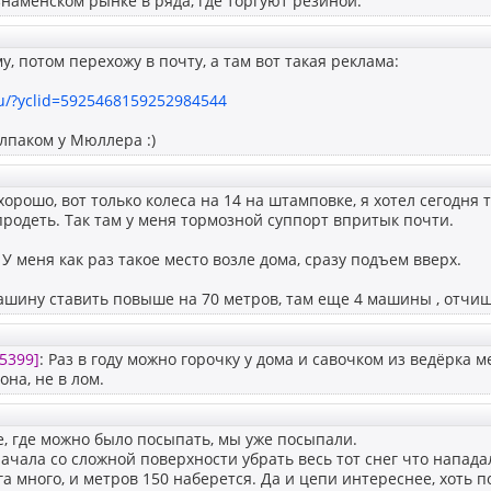
знаменском рынке в ряда, где торгуют резиной.
у, потом перехожу в почту, а там вот такая реклама:
ru/?yclid=5925468159252984544
лпаком у Мюллера :)
хорошо, вот только колеса на 14 на штамповке, я хотел сегодн
родеть. Так там у меня тормозной суппорт впритык почти.
: У меня как раз такое место возле дома, сразу подъем вверх.
ашину ставить повыше на 70 метров, там еще 4 машины , отчи
5399]
: Раз в году можно горочку у дома и савочком из ведёрка
она, не в лом.
, где можно было посыпать, мы уже посыпали.
начала со сложной поверхности убрать весь тот снег что нападал
га много, и метров 150 наберется. Да и цепи интереснее, хоть п