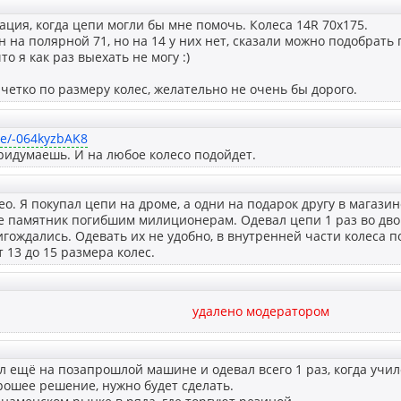
ация, когда цепи могли бы мне помочь. Колеса 14R 70х175.
 на полярной 71, но на 14 у них нет, сказали можно подобрать 
то я как раз выехать не могу :)
 четко по размеру колес, желательно не очень бы дорого.
be/-064kyzbAK8
ридумаешь. И на любое колесо подойдет.
о. Я покупал цепи на дроме, а одни на подарок другу в магазин
е памятник погибшим милиционерам. Одевал цепи 1 раз во дворе
гождались. Одевать их не удобно, в внутренней части колеса п
т 13 до 15 размера колес.
удалено модератором
л ещё на позапрошлой машине и одевал всего 1 раз, когда учил
рошее решение, нужно будет сделать.