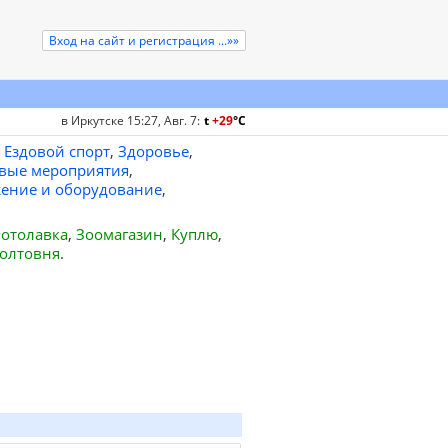
Вход на сайт и регистрация ...»»
в Иркутске 15:27, Авг. 7
:
t
+29
°
C
Ездовой спорт
,
Здоровье
,
вые мероприятия
,
ение и оборудование
,
отолавка
,
Зоомагазин
,
Куплю
,
олтовня
.