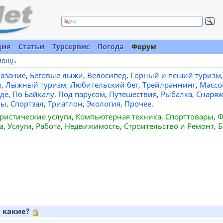
ция
Статьи
Турсервис
Погода
Форум
мощь
лазание
,
Беговые лыжи
,
Велосипед
,
Горный и пеший туризм
,
и
,
Лыжный туризм
,
Любительский бег
,
Трейлраннинг
,
Массо
де
,
По Байкалу
,
Под парусом
,
Путешествия
,
Рыбалка
,
Снаряж
вы
,
Спортзал
,
Триатлон
,
Экология
,
Прочее
.
ристические услуги
,
Компьютерная техника
,
Спорттовары
,
Ф
а
,
Услуги
,
Работа
,
Недвижимость
,
Строительство и Ремонт
,
Б
и какие?