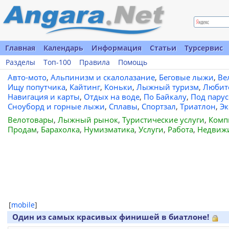
Главная
Календарь
Информация
Статьи
Турсервис
Разделы
Топ-100
Правила
Помощь
Авто-мото
,
Альпинизм и скалолазание
,
Беговые лыжи
,
Ве
Ищу попутчика
,
Кайтинг
,
Коньки
,
Лыжный туризм
,
Любит
Навигация и карты
,
Отдых на воде
,
По Байкалу
,
Под пару
Сноуборд и горные лыжи
,
Сплавы
,
Спортзал
,
Триатлон
,
Эк
Велотовары
,
Лыжный рынок
,
Туристические услуги
,
Комп
Продам
,
Барахолка
,
Нумизматика
,
Услуги
,
Работа
,
Недвиж
[
mobile
]
Один из самых красивых финишей в биатлоне!