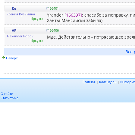
Ks
#
166401
Ксения Кузьмина
Yrander
[166397]
: спасибо за поправку, п
Иркутск
Ханты-Мансийски забыла)
AP
#
166406
Alexander Popov
Мде. Действительно - потрясающее зрел
Иркутск
Все 
Наверх
Главная
|
Календарь
|
Информ
О сайте
Статистика