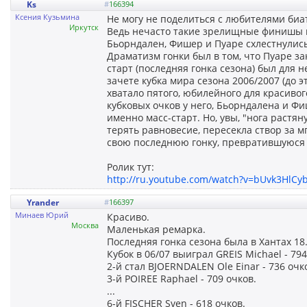
Ks
#
166394
Ксения Кузьмина
Не могу не поделиться с любителями биа
Иркутск
Ведь нечасто такие зрелищные финишы в
Бьорндален, Фишер и Пуаре схлестнулись 
Драматизм гонки был в том, что Пуаре з
старт (последняя гонка сезона) был для н
зачете кубка мира сезона 2006/2007 (до
хватало пятого, юбилейного для красиво
кубковых очков у него, Бьорндалена и Фи
именно масс-старт. Но, увы, "нога раст
терять равновесие, пересекла створ за 
свою последнюю гонку, превратившуюся 
Ролик тут:
http://ru.youtube.com/watch?v=bUvk3HlCy
Yrander
#
166397
Минаев Юрий
Красиво.
Москва
Маленькая ремарка.
Последняя гонка сезона была в Хантах 18.
Кубок в 06/07 выиграл GREIS Michael - 794
2-й стал BJOERNDALEN Ole Einar - 736 очк
3-й POIREE Raphael - 709 очков.
...
6-й FISCHER Sven - 618 очков.