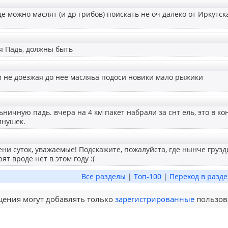
де можно маслят (и др грибов) поискать не оч далеко от Иркутск
я Падь, должны быть
и не доезжая до неё масляьа подоси новики мало рыжики
ьничную падь. вчера на 4 км пакет набрали за снт ель, это в ко
лнушек.
ни суток, уважаемые! Подскажите, пожалуйста, где нынче грузд
ят вроде нет в этом году :(
Все разделы
|
Топ-100
|
Переход в разде
ения могут добавлять только
зарегистрированные
пользов