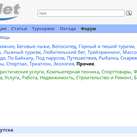
ция
Статьи
Турсервис
Погода
Форум
мощь
азание
,
Беговые лыжи
,
Велосипед
,
Горный и пеший туризм
,
и
,
Лыжный туризм
,
Любительский бег
,
Трейлраннинг
,
Массо
де
,
По Байкалу
,
Под парусом
,
Путешествия
,
Рыбалка
,
Снаряж
вы
,
Спортзал
,
Триатлон
,
Экология
,
Прочее
.
ристические услуги
,
Компьютерная техника
,
Спорттовары
,
Ф
а
,
Услуги
,
Работа
,
Недвижимость
,
Строительство и Ремонт
,
Б
кутска