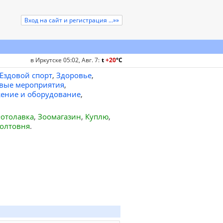
Вход на сайт и регистрация ...»»
в Иркутске 05:02, Авг. 7
:
t
+20
°
C
Ездовой спорт
,
Здоровье
,
вые мероприятия
,
ение и оборудование
,
отолавка
,
Зоомагазин
,
Куплю
,
олтовня
.