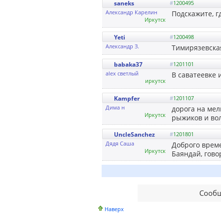
saneks
#
1200495
Александр Карелин
Подскажите, г
Иркутск
Yeti
#
1200498
Александр З.
Тимирязевска
babaka37
#
1201101
alex светлый
В саватеевке 
иркутск
Kampfer
#
1201107
Дима н
дорога на мел
Иркутск
рыжиков и во
UncleSanchez
#
1201801
Дядя Саша
Доброго време
Иркутск
Баяндай, говор
Сообщ
Наверх