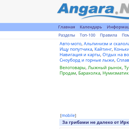
Главная
Календарь
Информа
Разделы
Топ-100
Правила
По
Авто-мото
,
Альпинизм и скалол
Ищу попутчика
,
Кайтинг
,
Коньк
Навигация и карты
,
Отдых на во
Сноуборд и горные лыжи
,
Спла
Велотовары
,
Лыжный рынок
,
Ту
Продам
,
Барахолка
,
Нумизматик
[
mobile
]
За грибами не далеко от Ир