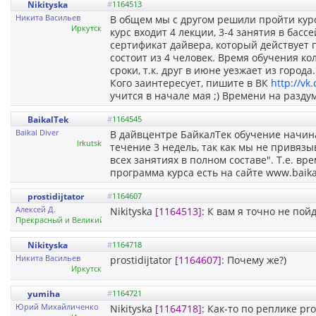
Nikityska
#
1164513
Никита Васильев
В общем мы с другом решили пройти кур
Иркутск
курс входит 4 лекции, 3-4 занятия в басс
сертификат дайвера, который действует 
состоит из 4 человек. Время обучения ко
сроки, т.к. друг в июне уезжает из горо
Кого заинтересует, пишите в ВК
http://vk
учится в начале мая ;) Времени на раздум
BaikalTek
#
1164545
Baikal Diver
В дайвцентре БайкалТек обучение начина
Irkutsk
течение 3 недель, так как мы не привязы
всех занятиях в полном составе". Т.е. в
программа курса есть на сайте www.baika
prostidijtator
#
1164607
Алексей Д.
Nikityska
[1164513]
: К вам я точно не пой
Прекрасный и Великий Иркутск
Nikityska
#
1164718
Никита Васильев
prostidijtator
[1164607]
: Почему же?)
Иркутск
yumiha
#
1164721
Юрий Михайличенко
Nikityska
[1164718]
: Как-то по реплике pr