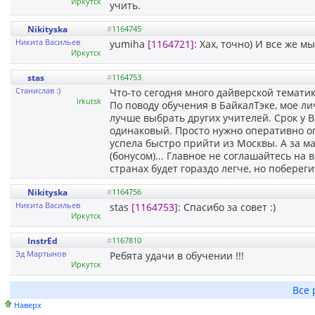
Иркутск
учить.
Nikityska
#
1164745
Никита Васильев
yumiha
[1164721]
: Хах, точно) И все же м
Иркутск
stas
#
1164753
Станислав :)
Что-то сегодня много дайверской тематик
Irkutsk
По поводу обучения в БайкалТэке, мое ли
лучше выбрать других учителей. Срок у 
одинаковый. Просто нужно оперативно оп
успела быстро прийти из Москвы. А за ма
(бонусом)... Главное не соглашайтесь на
странах будет гораздо легче, но побереги
Nikityska
#
1164756
Никита Васильев
stas
[1164753]
: Спасибо за совет :)
Иркутск
InstrEd
#
1167810
Эд Мартынов
Ребята удачи в обучении !!!
Иркутск
Все 
Наверх