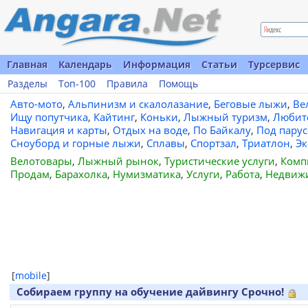
Главная
Календарь
Информация
Статьи
Турсервис
Разделы
Топ-100
Правила
Помощь
Авто-мото
,
Альпинизм и скалолазание
,
Беговые лыжи
,
Ве
Ищу попутчика
,
Кайтинг
,
Коньки
,
Лыжный туризм
,
Любит
Навигация и карты
,
Отдых на воде
,
По Байкалу
,
Под пару
Сноуборд и горные лыжи
,
Сплавы
,
Спортзал
,
Триатлон
,
Эк
Велотовары
,
Лыжный рынок
,
Туристические услуги
,
Комп
Продам
,
Барахолка
,
Нумизматика
,
Услуги
,
Работа
,
Недвиж
[
mobile
]
Собираем группу на обучение дайвингу Срочно!