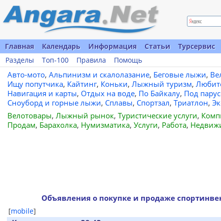
Главная
Календарь
Информация
Статьи
Турсервис
Разделы
Топ-100
Правила
Помощь
Авто-мото
,
Альпинизм и скалолазание
,
Беговые лыжи
,
Ве
Ищу попутчика
,
Кайтинг
,
Коньки
,
Лыжный туризм
,
Любит
Навигация и карты
,
Отдых на воде
,
По Байкалу
,
Под пару
Сноуборд и горные лыжи
,
Сплавы
,
Спортзал
,
Триатлон
,
Эк
Велотовары
,
Лыжный рынок
,
Туристические услуги
,
Комп
Продам
,
Барахолка
,
Нумизматика
,
Услуги
,
Работа
,
Недвиж
Объявления о покупке и продаже спортинвен
[
mobile
]