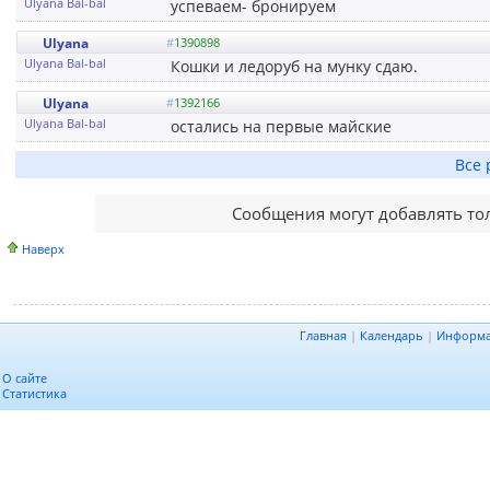
Ulyana Bal-bal
успеваем- бронируем
Ulyana
#
1390898
Ulyana Bal-bal
Кошки и ледоруб на мунку сдаю.
Ulyana
#
1392166
Ulyana Bal-bal
остались на первые майские
Все 
Сообщения могут добавлять то
Наверх
Главная
|
Календарь
|
Информ
О сайте
Статистика