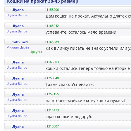
Кошки на прокат 38-43 размер
Ulyana
#
1158206
Ulyana Bal-bal
Дам кошки на прокат. Актуально длятех к
Ulyana
#
1163042
Ulyana Bal-bal
успевайте, осталось мало времени
mihvine1
#
1165489
Михаил Царёв
Как в личку писать не знаю:)успели или у
Иркутск
Ulyana
#
1165503
Ulyana Bal-bal
кошки остались теперь только на вторые 
Ulyana
#
1250048
Ulyana Bal-bal
Также сдаю. Успевайте.
Ulyana
#
1257155
Ulyana Bal-bal
на вторые майские кому кошки нужны?
Ulyana
#
1311473
Ulyana Bal-bal
сдаю кошки и ледоруб.
Ulyana
#
1313607