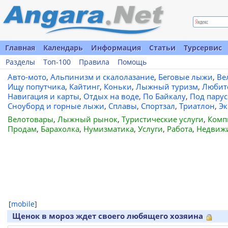
Главная
Календарь
Информация
Статьи
Турсервис
Разделы
Топ-100
Правила
Помощь
Авто-мото
,
Альпинизм и скалолазание
,
Беговые лыжи
,
Ве
Ищу попутчика
,
Кайтинг
,
Коньки
,
Лыжный туризм
,
Любит
Навигация и карты
,
Отдых на воде
,
По Байкалу
,
Под пару
Сноуборд и горные лыжи
,
Сплавы
,
Спортзал
,
Триатлон
,
Эк
Велотовары
,
Лыжный рынок
,
Туристические услуги
,
Комп
Продам
,
Барахолка
,
Нумизматика
,
Услуги
,
Работа
,
Недвиж
[
mobile
]
Щенок в мороз ждет своего любящего хозяина