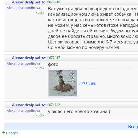
AlexandraIppolitova
#
672416
Alexandra Ippolitova
Вот уже три дня во дворе дома по адресу: г
Irkutsk
канализационном люке живет собачка . П
как не истощена и не похоже, что она да
не можем, у нас семь котов (тоже наподб
дней не найдется ей хозяин, будем вынуж
дворе ее бросать страшно, много злых л
Щенок: возраст примерно 6-7 месяцев, у
Со мной можно по номеру 579-99
AlexandraIppolitova
#
672417
Alexandra Ippolitova
фото
Irkutsk
[339 kb].jpg
AlexandraIppolitova
#
674742
Alexandra Ippolitova
у любящего нового хозяина )
Irkutsk
Все 
Наверх