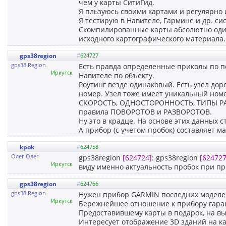
чем у карты СитиГид.
Я пльзуюсь своими картами и регулярно 
Я тестирую в Навителе, Гармине и др. си
Скомпилированные карты абсолютно одина
исходного картографического материала.
gps38region
#
624727
gps38 Region
Есть правда определенные приколы по по
Иркутск
Навителе по объекту.
Роутинг везде одинаковый. Есть узел дор
номер. Узел тоже имеет уникальный номе
СКОРОСТЬ, ОДНОСТОРОННОСТЬ, ТИПЫ РАЗ
правила ПОВОРОТОВ и РАЗВОРОТОВ.
Ну это в крадце. На основе этих данных 
А прибор (с учетом пробок) составляет м
kpok
#
624758
Олег Олег
gps38region
[624724]
: gps38region
[624727
Иркутск
виду именно актуальность пробок при п
gps38region
#
624766
gps38 Region
Нужен прибор GARMIN последних моделей дл
Иркутск
Бережнейшее отношение к прибору гара
Предоставившему карты в подарок, на выб
Интересует отображение 3D зданий на к