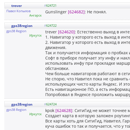
trever
#
624721
Павел Копылов
Gunslinger
[624682]
: Не понял.
Ангарск
gps38region
#
624722
gps38 Region
trever
[624620]
: Естественно выход в инт
Иркутск
1. Навигатор у которого есть выход в ин
2. Навигатор у которого есть выход в и
движения.
Так и получается информация о пробках 
Софт в приборе получает эту инфу и нак
использовать инфу при прокладке маршр
обстановки.
Чем больше навигаторов работают в сети
Не спорю, что Навител пока не сравнить
использующих чисто карты Яндекс. И это
Есть навигационное ПО, а есть информа
Попробовал в Яндексе проложить маршр
gps38region
#
624724
gps38 Region
kpok
[624628]
: СитиГид не может точнее м
Иркутск
Создает карта в которую заложен роутинг
Все карты хоть для СитиГид, Навител, Гар
куча ошибок то так и получается, что у 