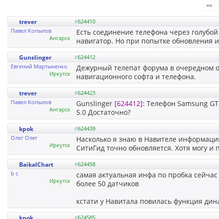
««
trever
#
624410
Павел Копылов
Есть соединение телефона через голубой
Ангарск
навигатор. Но при попытке обновления 
Gunslinger
#
624412
Евгений Мартыненко
Дежурный телепат форума в очередном от
Иркутск
навигационного софта и телефона.
trever
#
624423
Павел Копылов
Gunslinger
[624412]
: Телефон Samsung GT
Ангарск
5.0 Достаточно?
kpok
#
624439
Олег Олег
Насколько я знаю в Навителе информации 
Иркутск
СитиГид точно обновляется. Хотя могу и 
BaikalChart
#
624458
b c
самая актуальная инфа по пробка сейчас 
Иркутск
более 50 датчиков
кстати у Навитала повилась функция дин
kpok
#
624585