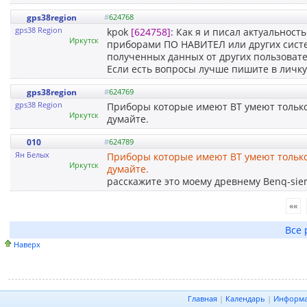
gps38region
#
624768
gps38 Region
kpok
[624758]
: Как я и писал актуальност
Иркутск
приборами ПО НАВИТЕЛ или других систем
полученных данных от других пользовате
Если есть вопросы лучше пишите в личку
gps38region
#
624769
gps38 Region
Приборы которые имеют ВТ умеют только 
Иркутск
думайте.
010
#
624789
Ян Белых
Приборы которые имеют ВТ умеют только 
Иркутск
думайте.
расскажите это моему древнему Benq-sie
««
Все 
Наверх
Главная
|
Календарь
|
Информ