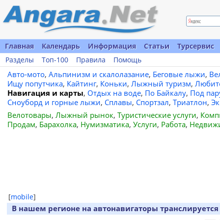
Главная
Календарь
Информация
Статьи
Турсервис
Разделы
Топ-100
Правила
Помощь
Авто-мото
,
Альпинизм и скалолазание
,
Беговые лыжи
,
Ве
Ищу попутчика
,
Кайтинг
,
Коньки
,
Лыжный туризм
,
Любит
Навигация и карты
,
Отдых на воде
,
По Байкалу
,
Под пар
Сноуборд и горные лыжи
,
Сплавы
,
Спортзал
,
Триатлон
,
Эк
Велотовары
,
Лыжный рынок
,
Туристические услуги
,
Комп
Продам
,
Барахолка
,
Нумизматика
,
Услуги
,
Работа
,
Недвиж
[
mobile
]
В нашем регионе на автонавигаторы транслируется 