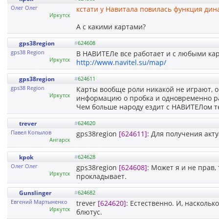
Олег Олег
кстати у Навитала повилась функция дин
Иркутск
А с какими картами?
gps38region
#
624608
gps38 Region
В НАВИТЕЛе все работает и с любыми ка
Иркутск
http://www.navitel.su/map/
gps38region
#
624611
gps38 Region
Карты вообще роли никакой не играют, 
Иркутск
информацию о пробка и одновременно ра
Чем больше народу ездит с НАВИТЕЛом тем
trever
#
624620
Павел Копылов
gps38region
[624611]
: Для получения акт
Ангарск
kpok
#
624628
Олег Олег
gps38region
[624608]
: Может я и не прав
Иркутск
прокладывает.
Gunslinger
#
624682
Евгений Мартыненко
trever
[624620]
: Естественно. И, наскольк
Иркутск
блютус.