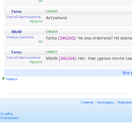
Irk
Fanta
#
346260
Сергей Шапошников
Актуально
Иркутск
MbIW
#
346264
Vitaliya Lisichkina
Fanta
[346260]
: Че она ответила? Не взял
Irk
Fanta
#
348637
Сергей Шапошников
MbIW
[346264]
: Нет. Уже сделал почти сам
Иркутск
Все 
Наверх
Главная
|
Календарь
|
Информ
О сайте
Статистика