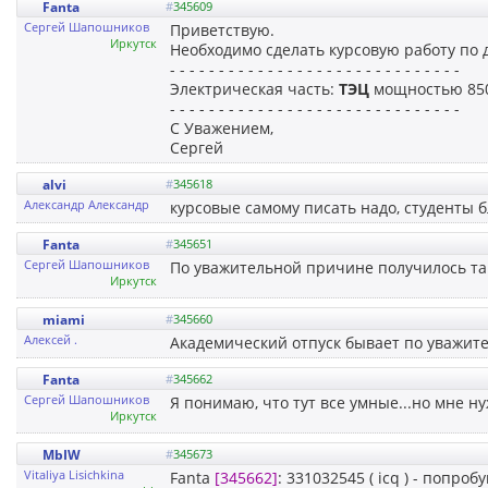
Fanta
#
345609
Сергей Шапошников
Приветствую.
Иркутск
Необходимо сделать курсовую работу по
- - - - - - - - - - - - - - - - - - - - - - - - - - - - - -
Электрическая часть:
ТЭЦ
мощностью 85
- - - - - - - - - - - - - - - - - - - - - - - - - - - - - -
С Уважением,
Сергей
alvi
#
345618
Александр Александр
курсовые самому писать надо, студенты 
Fanta
#
345651
Сергей Шапошников
По уважительной причине получилось так,
Иркутск
miami
#
345660
Алексей .
Академический отпуск бывает по уважит
Fanta
#
345662
Сергей Шапошников
Я понимаю, что тут все умные...но мне н
Иркутск
MbIW
#
345673
Vitaliya Lisichkina
Fanta
[345662]
: 331032545 ( icq ) - попро