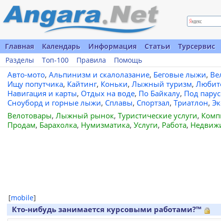
Главная
Календарь
Информация
Статьи
Турсервис
Разделы
Топ-100
Правила
Помощь
Авто-мото
,
Альпинизм и скалолазание
,
Беговые лыжи
,
Ве
Ищу попутчика
,
Кайтинг
,
Коньки
,
Лыжный туризм
,
Любит
Навигация и карты
,
Отдых на воде
,
По Байкалу
,
Под пару
Сноуборд и горные лыжи
,
Сплавы
,
Спортзал
,
Триатлон
,
Эк
Велотовары
,
Лыжный рынок
,
Туристические услуги
,
Комп
Продам
,
Барахолка
,
Нумизматика
,
Услуги
,
Работа
,
Недвиж
[
mobile
]
Кто-нибудь занимается курсовыми работами?™