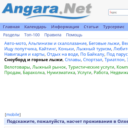
Главная
Календарь
Информация
Статьи
Турсервис
Разделы
Топ-100
Правила
Помощь
Авто-мото
,
Альпинизм и скалолазание
,
Беговые лыжи
,
Ве
Ищу попутчика
,
Кайтинг
,
Коньки
,
Лыжный туризм
,
Любит
Навигация и карты
,
Отдых на воде
,
По Байкалу
,
Под пару
Сноуборд и горные лыжи
,
Сплавы
,
Спортзал
,
Триатлон
,
Велотовары
,
Лыжный рынок
,
Туристические услуги
,
Комп
Продам
,
Барахолка
,
Нумизматика
,
Услуги
,
Работа
,
Недвиж
[
mobile
]
Подскажите, пожалуйста, насчет проживания в Олх