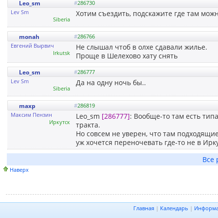
Leo_sm
#
286730
Lev Sm
Хотим съездить, подскажите где там можн
Siberia
monah
#
286766
Евгений Вырвич
Не слышал чтоб в олхе сдавали жилье.
Irkutsk
Проще в Шелехово хату снять
Leo_sm
#
286777
Lev Sm
Да на одну ночь бы..
Siberia
maxp
#
286819
Максим Пензин
Leo_sm
[286777]
: Вообще-то там есть тип
Иркутск
тракта.
Но совсем не уверен, что там подходящие
уж хочется переночевать где-то не в Ирку
Все 
Наверх
Главная
|
Календарь
|
Информ