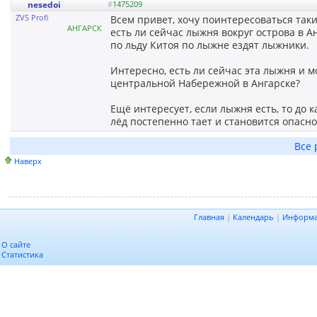
nesedoi
#
1475209
ZVS Profi
Всем привет, хочу поинтересоваться таки
АНГАРСК
есть ли сейчас лыжня вокруг острова в А
по льду Китоя по лыжне ездят лыжники.
Интересно, есть ли сейчас эта лыжня и м
центральной Набережной в Ангарске?
Ещё интересует, если лыжня есть, то до 
лёд постепенно тает и становится опасно
Все 
Наверх
Главная
|
Календарь
|
Информ
О сайте
Статистика