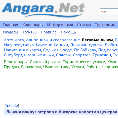
Главная
Календарь
Информация
Статьи
Турсервис
Разделы
Топ-100
Правила
Помощь
Авто-мото
,
Альпинизм и скалолазание
,
Беговые лыжи
,
В
Ищу попутчика
,
Кайтинг
,
Коньки
,
Лыжный туризм
,
Любит
Навигация и карты
,
Отдых на воде
,
По Байкалу
,
Под пару
Сноуборд и горные лыжи
,
Сплавы
,
Спортзал
,
Триатлон
,
Эк
Велотовары
,
Лыжный рынок
,
Туристические услуги
,
Комп
Продам
,
Барахолка
,
Нумизматика
,
Услуги
,
Работа
,
Недвиж
[
mobile
]
Лыжня вокруг острова в Ангарске напротив центра