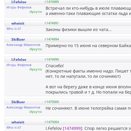
I.Fefelov
#
1474989
Игорь Фефелов
Встречал ли кто-нибудь в июле плавающи
Иркутск
а именно-таки плавающие остатки льда 
whoisit
#
1474991
Who is it?
Законы физики вышли из чата...
SkiBuer
#
1474994
Александр Мамонтов
Примерно по 15 июня на северном Байкал
Иркутск
I.Fefelov
#
1474999
Игорь Фефелов
Спасибо!
Иркутск
(Конкретные факты именно надо. Пишет ту
нет, то ли напутали, то ли сочиняют)
А вот на берегу даже в конце июня вполн
покрылись травой и т д. Но попали на бе
SkiBuer
#
1475000
Александр Мамонтов
Не сочиняют. В июне телогрейка самая 
Иркутск
whoisit
#
1475004
Who is it?
I.Fefelov
[1474999]
: Спор легко решается 