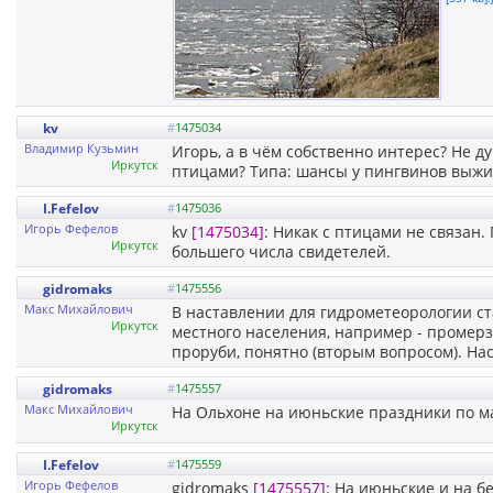
kv
#
1475034
Владимир Кузьмин
Игорь, а в чём собственно интерес? Не дум
Иркутск
птицами? Типа: шансы у пингвинов выжит
I.Fefelov
#
1475036
Игорь Фефелов
kv
[1475034]
: Никак с птицами не связан
Иркутск
большего числа свидетелей.
gidromaks
#
1475556
Макс Михайлович
В наставлении для гидрометеорологии с
Иркутск
местного населения, например - промерзае
проруби, понятно (вторым вопросом). Нас
gidromaks
#
1475557
Макс Михайлович
На Ольхоне на июньские праздники по м
Иркутск
I.Fefelov
#
1475559
Игорь Фефелов
gidromaks
[1475557]
: На июньские и на бе