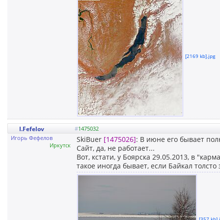
[2169 kb].jpg
I.Fefelov
#
1475032
Игорь Фефелов
SkiBuer
[1475026]
: В июне его бывает пол
Иркутск
Сайт, да, не работает...
Вот, кстати, у Боярска 29.05.2013, в "ка
такое иногда бывает, если Байкал толсто
[357 kb].