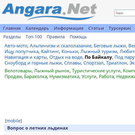
Главная
Календарь
Информация
Статьи
Турсервис
Разделы
Топ-100
Правила
Помощь
Авто-мото
,
Альпинизм и скалолазание
,
Беговые лыжи
,
Ве
Ищу попутчика
,
Кайтинг
,
Коньки
,
Лыжный туризм
,
Любит
Навигация и карты
,
Отдых на воде
,
По Байкалу
,
Под пар
Сноуборд и горные лыжи
,
Сплавы
,
Спортзал
,
Триатлон
,
Эк
Велотовары
,
Лыжный рынок
,
Туристические услуги
,
Комп
Продам
,
Барахолка
,
Нумизматика
,
Услуги
,
Работа
,
Недвиж
[
mobile
]
Вопрос о летних льдинах