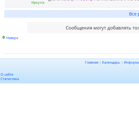
Иркутск
Все 
Сообщения могут добавлять то
Наверх
Главная
|
Календарь
|
Информ
О сайте
Статистика