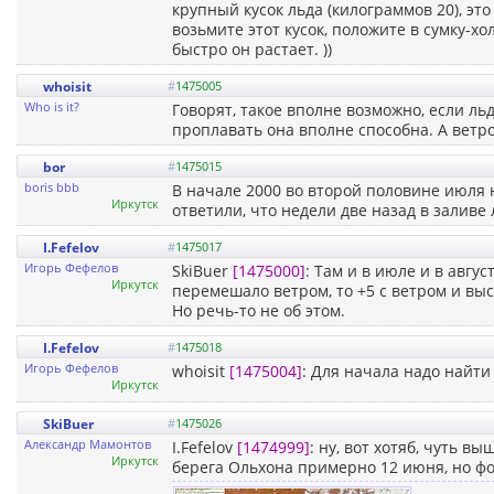
крупный кусок льда (килограммов 20), эт
возьмите этот кусок, положите в сумку-хо
быстро он растает. ))
whoisit
#
1475005
Who is it?
Говорят, такое вполне возможно, если ль
проплавать она вполне способна. А ветр
bor
#
1475015
boris bbb
В начале 2000 во второй половине июля 
Иркутск
ответили, что недели две назад в заливе 
I.Fefelov
#
1475017
Игорь Фефелов
SkiBuer
[1475000]
: Там и в июле и в авгу
Иркутск
перемешало ветром, то +5 с ветром и вы
Но речь-то не об этом.
I.Fefelov
#
1475018
Игорь Фефелов
whoisit
[1475004]
: Для начала надо найти
Иркутск
SkiBuer
#
1475026
Александр Мамонтов
I.Fefelov
[1474999]
: ну, вот хотяб, чуть в
Иркутск
берега Ольхона примерно 12 июня, но фот