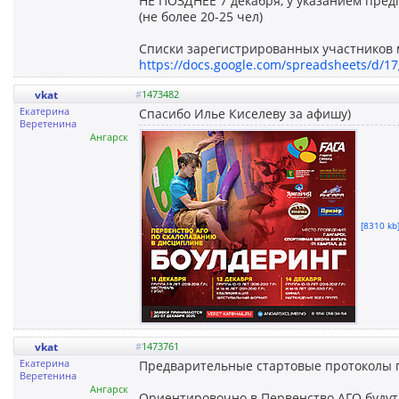
НЕ ПОЗДНЕЕ 7 декабря, у указанием пре
(не более 20-25 чел)
Списки зарегистрированных участников 
https://docs.google.com/spreadsheets/d/1
vkat
#
1473482
Екатерина
Спасибо Илье Киселеву за афишу)
Веретенина
Ангарск
[8310 kb]
vkat
#
1473761
Екатерина
Предварительные стартовые протоколы по
Веретенина
Ангарск
Ориентировочно в Первенство АГО будут 