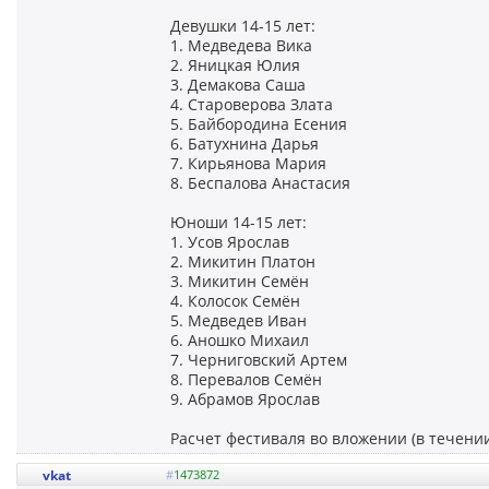
Девушки 14-15 лет:
1. Медведева Вика
2. Яницкая Юлия
3. Демакова Саша
4. Староверова Злата
5. Байбородина Есения
6. Батухнина Дарья
7. Кирьянова Мария
8. Беспалова Анастасия
Юноши 14-15 лет:
1. Усов Ярослав
2. Микитин Платон
3. Микитин Семён
4. Колосок Семён
5. Медведев Иван
6. Аношко Михаил
7. Черниговский Артем
8. Перевалов Семён
9. Абрамов Ярослав
Расчет фестиваля во вложении (в течении
vkat
#
1473872