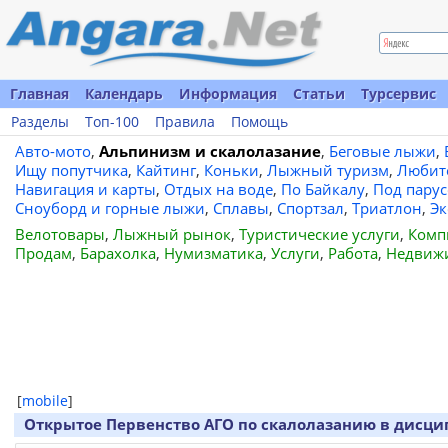
Главная
Календарь
Информация
Статьи
Турсервис
Разделы
Топ-100
Правила
Помощь
Авто-мото
,
Альпинизм и скалолазание
,
Беговые лыжи
,
Ищу попутчика
,
Кайтинг
,
Коньки
,
Лыжный туризм
,
Любит
Навигация и карты
,
Отдых на воде
,
По Байкалу
,
Под пару
Сноуборд и горные лыжи
,
Сплавы
,
Спортзал
,
Триатлон
,
Эк
Велотовары
,
Лыжный рынок
,
Туристические услуги
,
Комп
Продам
,
Барахолка
,
Нумизматика
,
Услуги
,
Работа
,
Недвиж
[
mobile
]
Открытое Первенство АГО по скалолазанию в дисципл