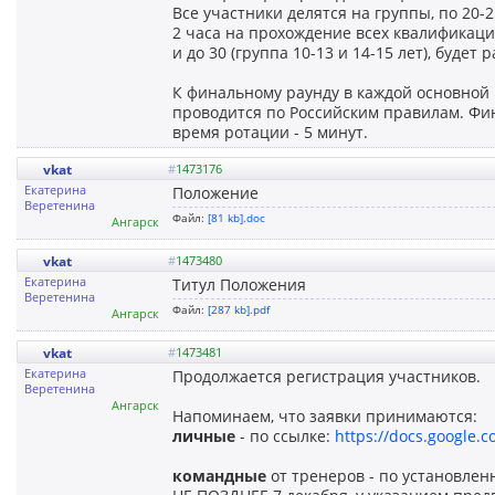
Все участники делятся на группы, по 20-
2 часа на прохождение всех квалификацио
и до 30 (группа 10-13 и 14-15 лет), буде
К финальному раунду в каждой основной 
проводится по Российским правилам. Фин
время ротации - 5 минут.
vkat
#
1473176
Екатерина
Положение
Веретенина
Файл:
[81 kb].doc
Ангарск
vkat
#
1473480
Екатерина
Титул Положения
Веретенина
Файл:
[287 kb].pdf
Ангарск
vkat
#
1473481
Екатерина
Продолжается регистрация участников.
Веретенина
Ангарск
Напоминаем, что заявки принимаются:
личные
- по ссылке:
https://docs.google
командные
от тренеров - по установлен