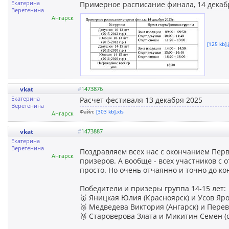
Екатерина
Примерное расписание финала, 14 декаб
Веретенина
Ангарск
[125 kb].
vkat
#
1473876
Екатерина
Расчет фестиваля 13 декабря 2025
Веретенина
Файл:
[303 kb].xls
Ангарск
vkat
#
1473887
Екатерина
Веретенина
Поздравляем всех нас с окончанием Перв
Ангарск
призеров. А вообще - всех участников 
просто. Но очень отчаянно и точно до ко
Победители и призеры группа 14-15 лет:
🥇 Яницкая Юлия (Красноярск) и Усов Яро
🥈 Медведева Виктория (Ангарск) и Перев
🥉 Староверова Злата и Микитин Семен (