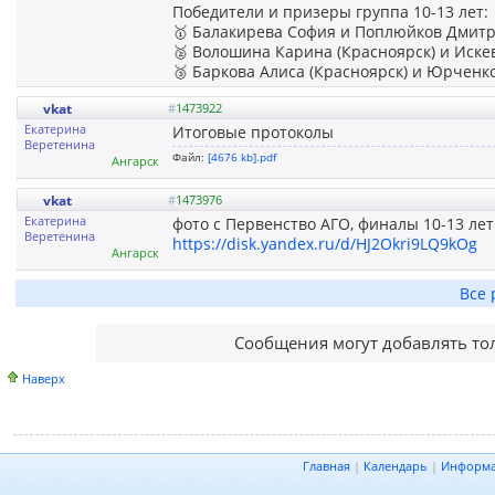
Победители и призеры группа 10-13 лет:
🥇 Балакирева София и Поплюйков Дмитр
🥈 Волошина Карина (Красноярск) и Иске
🥉 Баркова Алиса (Красноярск) и Юрченко
vkat
#
1473922
Екатерина
Итоговые протоколы
Веретенина
Файл:
[4676 kb].pdf
Ангарск
vkat
#
1473976
Екатерина
фото с Первенство АГО, финалы 10-13 лет
Веретенина
https://disk.yandex.ru/d/HJ2Okri9LQ9kOg
Ангарск
Все 
Сообщения могут добавлять то
Наверх
Главная
|
Календарь
|
Информ