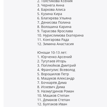
2. Толстикова Ксения
3. Чернега Анна
4. Баркова Алиса
5. Кузина Кира
6. Благирева Ульяна
7. Денисова Полина
8. Волошина Карина
9. Тарасова Ярослава
10. Нурислимова Екатерина
11. Конгарова Рада
12. Зимина Анастасия
Юноши 10-13 лет:
1. Юрченко Арсений
2. Тугутаев Игорь
3. Поплюйков Дмитрий
4. Франгулис Всеволод
5. Ворошилов Петр
6. Машуков Александр
7. Бочкарёв Дима
8. Искевич Дима
9. Назмутдинов Роман
10. Машков Степан
11. Демаков Степан
12. Булгаков Иван