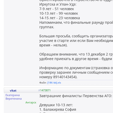
Иркутска и Улан-Удэ:
7-9 лет - 51 человек
10-13 лет - 99 человек
14-15 лет - 23 человека
Напоминаем, что финальные раунду пройду
группах.
Большая просьба, сообщить организатора
участие в старте или если Вам необходи
время - нельзя).
Обращаем внимание, что 13 декабря 2 гру
удобнее приехать в другое время - будем
Информацию по документам (страховка о
проверку заранее личным сообщением се
номеру 89140143454).
Файл:
[186 kb].xls
vkat
#
1473871
Екатерина
Завтрашние финалисты Первенства АГО:
Веретенина
Ангарск
Девушки 10-13 лет:
1. Балакирева София