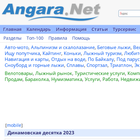
Главная
Календарь
Информация
Статьи
Турсервис
Разделы
Топ-100
Правила
Помощь
Авто-мото
,
Альпинизм и скалолазание
,
Беговые лыжи
,
Ве
Ищу попутчика
,
Кайтинг
,
Коньки
,
Лыжный туризм
,
Любит
Навигация и карты
,
Отдых на воде
,
По Байкалу
,
Под пару
Сноуборд и горные лыжи
,
Сплавы
,
Спортзал
,
Триатлон
,
Эк
Велотовары
,
Лыжный рынок
,
Туристические услуги
,
Комп
Продам
,
Барахолка
,
Нумизматика
,
Услуги
,
Работа
,
Недвиж
[
mobile
]
Динамовская десятка 2023