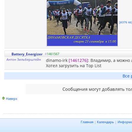
[4376 kb]
Battery_Energizer
#
1461567
Антон Зильберштейн
dinamo-irk
[1461276]
: Владимир, а можно
Хотел загрузить на Top List
Все 
Сообщения могут добавлять то
Наверх
Главная
|
Календарь
|
Информ