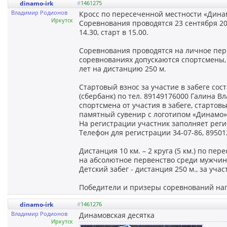
dinamo-irk
#
1461275
Владимир Родионов
Кросс по пересеченной местности «Дина
Иркутск
Соревнования проводятся 23 сентября 202
14.30, старт в 15.00.
Соревнования проводятся на личное перв
соревнованиях допускаются спортсмены, д
лет на дистанцию 250 м.
Стартовый взнос за участие в забеге сос
(сбербанк) по тел. 89149176000 Галина Вл
спортсмена от участия в забеге, стартов
памятный сувенир с логотипом «Динамо»
На регистрации участник заполняет реги
Телефон для регистрации 34-07-86, 89501
Дистанция 10 км. – 2 круга (5 км.) по п
на абсолютное первенство среди мужчи
Детский забег - дистанция 250 м., за уч
Победители и призеры соревнований на
dinamo-irk
#
1461276
Владимир Родионов
Динамовская десятка
Иркутск