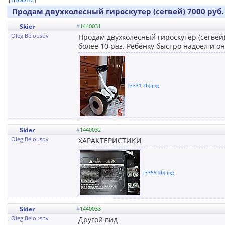
Продам двухколесный гироскутер (сегвей) 7000 руб.
Skier
#
1440031
Oleg Belousov
Продам двухколесный гироскутер (сегвей)
более 10 раз. Ребёнку быстро надоел и о
[3331 kb].jpg
Skier
#
1440032
Oleg Belousov
ХАРАКТЕРИСТИКИ
[3359 kb].jpg
Skier
#
1440033
Oleg Belousov
Другой вид