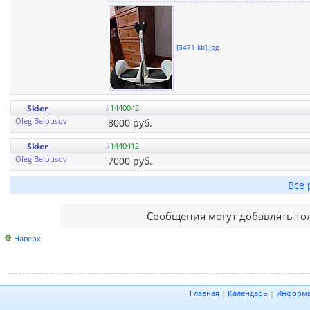
[3471 kb].jpg
Skier
#
1440042
Oleg Belousov
8000 руб.
Skier
#
1440412
Oleg Belousov
7000 руб.
Все 
Сообщения могут добавлять то
Наверх
Главная
|
Календарь
|
Информ