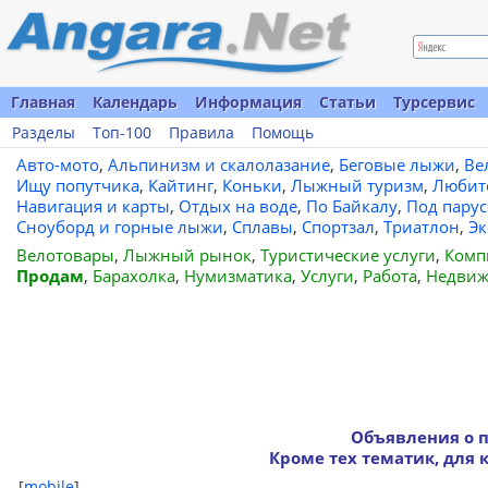
Главная
Календарь
Информация
Статьи
Турсервис
Разделы
Топ-100
Правила
Помощь
Авто-мото
,
Альпинизм и скалолазание
,
Беговые лыжи
,
Ве
Ищу попутчика
,
Кайтинг
,
Коньки
,
Лыжный туризм
,
Любит
Навигация и карты
,
Отдых на воде
,
По Байкалу
,
Под пару
Сноуборд и горные лыжи
,
Сплавы
,
Спортзал
,
Триатлон
,
Эк
Велотовары
,
Лыжный рынок
,
Туристические услуги
,
Комп
Продам
,
Барахолка
,
Нумизматика
,
Услуги
,
Работа
,
Недвиж
Объявления о 
Кроме тех тематик, для 
[
mobile
]