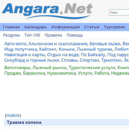
Главная
Календарь
Информация
Статьи
Турсервис
Разделы
Топ-100
Правила
Помощь
Авто-мото
,
Альпинизм и скалолазание
,
Беговые лыжи
,
Ве
Ищу попутчика
,
Кайтинг
,
Коньки
,
Лыжный туризм
,
Любит
Навигация и карты
,
Отдых на воде
,
По Байкалу
,
Под пару
Сноуборд и горные лыжи
,
Сплавы
,
Спортзал
,
Триатлон
,
Эк
Велотовары
,
Лыжный рынок
,
Туристические услуги
,
Комп
Продам
,
Барахолка
,
Нумизматика
,
Услуги
,
Работа
,
Недвиж
[
mobile
]
Травма колена