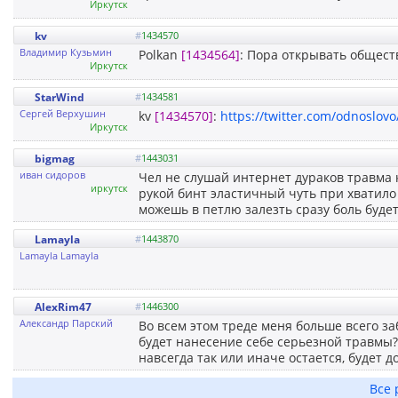
Иркутск
kv
#
1434570
Владимир Кузьмин
Polkan
[1434564]
: Пора открывать общест
Иркутск
StarWind
#
1434581
Сергей Верхушин
kv
[1434570]
:
https://twitter.com/odnoslov
Иркутск
bigmag
#
1443031
иван сидоров
Чел не слушай интернет дураков травма 
иркутск
рукой бинт эластичный чуть при хватило
можешь в петлю залезть сразу боль буде
Lamayla
#
1443870
Lamayla Lamayla
AlexRim47
#
1446300
Александр Парский
Во всем этом треде меня больше всего з
будет нанесение себе серьезной травмы? 
навсегда так или иначе остается, будет 
Все 