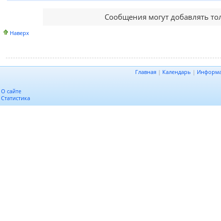
Сообщения могут добавлять то
Наверх
Главная
|
Календарь
|
Информ
О сайте
Статистика