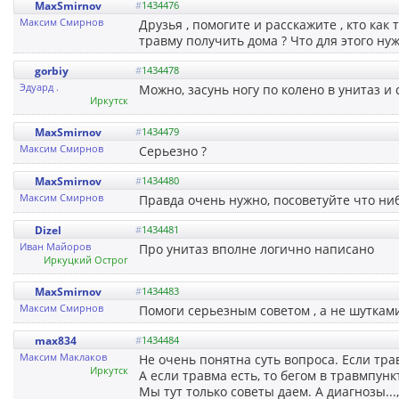
MaxSmirnov
#
1434476
Максим Смирнов
Друзья , помогите и расскажите , кто ка
травму получить дома ? Что для этого нуж
gorbiy
#
1434478
Эдуард .
Можно, засунь ногу по колено в унитаз и 
Иркутск
MaxSmirnov
#
1434479
Максим Смирнов
Серьезно ?
MaxSmirnov
#
1434480
Максим Смирнов
Правда очень нужно, посоветуйте что ниб
Dizel
#
1434481
Иван Майоров
Про унитаз вполне логично написано
Иркуцкий Острог
MaxSmirnov
#
1434483
Максим Смирнов
Помоги серьезным советом , а не шуткам
max834
#
1434484
Максим Маклаков
Не очень понятна суть вопроса. Если тра
Иркутск
А если травма есть, то бегом в травмпунк
Мы тут только советы даем. А диагнозы...,