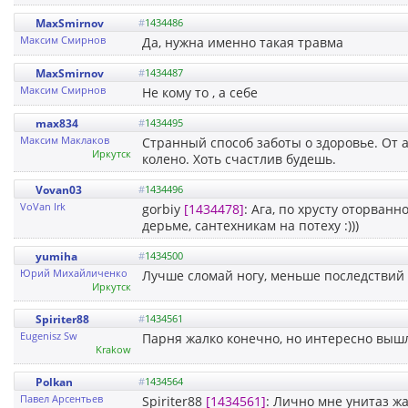
MaxSmirnov
#
1434486
Максим Смирнов
Да, нужна именно такая травма
MaxSmirnov
#
1434487
Максим Смирнов
Не кому то , а себе
max834
#
1434495
Максим Маклаков
Странный способ заботы о здоровье. От 
Иркутск
колено. Хоть счастлив будешь.
Vovan03
#
1434496
VoVan Irk
gorbiy
[1434478]
: Ага, по хрусту оторванн
дерьме, сантехникам на потеху :)))
yumiha
#
1434500
Юрий Михайличенко
Лучше сломай ногу, меньше последствий
Иркутск
Spiriter88
#
1434561
Eugenisz Sw
Парня жалко конечно, но интересно вышло
Krakow
Polkan
#
1434564
Павел Арсентьев
Spiriter88
[1434561]
: Лично мне унитаз жа