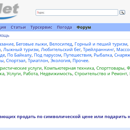
ция
Статьи
Турсервис
Погода
Форум
мощь
азание
,
Беговые лыжи
,
Велосипед
,
Горный и пеший туризм
,
и
,
Лыжный туризм
,
Любительский бег
,
Трейлраннинг
,
Массо
де
,
По Байкалу
,
Под парусом
,
Путешествия
,
Рыбалка
,
Снаряж
вы
,
Спортзал
,
Триатлон
,
Экология
,
Прочее
.
ристические услуги
,
Компьютерная техника
,
Спорттовары
,
Ф
ка
,
Услуги
,
Работа
,
Недвижимость
,
Строительство и Ремонт
,
лающих продать по символической цене или подарить 