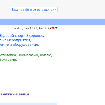
Вход на сайт и регистрация ...»»
в Иркутске 15:27, Авг. 7
:
t
+29
°
C
Ездовой спорт
,
Здоровье
,
вые мероприятия
,
ение и оборудование
,
отолавка
,
Зоомагазин
,
Куплю
,
Болтовня
.
ненужные вещи.