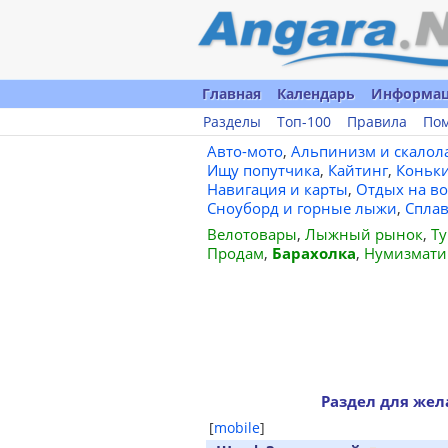
Главная
Календарь
Информа
Разделы
Топ-100
Правила
По
Авто-мото
,
Альпинизм и скалол
Ищу попутчика
,
Кайтинг
,
Коньк
Навигация и карты
,
Отдых на во
Сноуборд и горные лыжи
,
Спла
Велотовары
,
Лыжный рынок
,
Ту
Продам
,
Барахолка
,
Нумизмати
Раздел для же
[
mobile
]