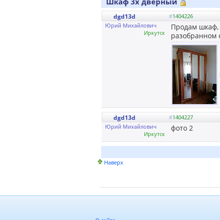
Шкаф 3х дверный
dgd13d
#
1404226
Юрий Михайлович
Продам шкаф, 
Иркутск
разобранном с
dgd13d
#
1404227
Юрий Михайлович
фото 2
Иркутск
Наверх