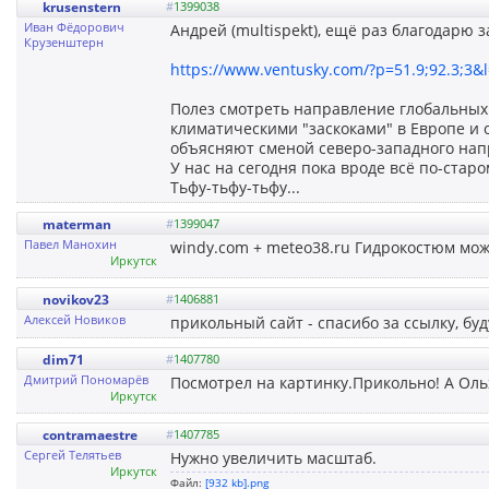
krusenstern
#
1399038
Иван Фёдорович
Андрей (multispekt), ещё раз благодарю за
Крузенштерн
https://www.ventusky.com/?p=51.9;92.3;3
Полез смотреть направление глобальных 
климатическими "заскоками" в Европе и
объясняют сменой северо-западного на
У нас на сегодня пока вроде всё по-старом
Тьфу-тьфу-тьфу...
materman
#
1399047
Павел Манохин
windy.com + meteo38.ru Гидрокостюм можн
Иркутск
novikov23
#
1406881
Алексей Новиков
прикольный сайт - спасибо за ссылку, бу
dim71
#
1407780
Дмитрий Пономарёв
Посмотрел на картинку.Прикольно! А Оль
Иркутск
contramaestre
#
1407785
Сергей Телятьев
Нужно увеличить масштаб.
Иркутск
Файл:
[932 kb].png