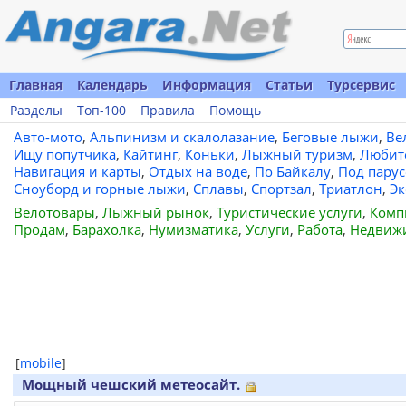
Главная
Календарь
Информация
Статьи
Турсервис
Разделы
Топ-100
Правила
Помощь
Авто-мото
,
Альпинизм и скалолазание
,
Беговые лыжи
,
Ве
Ищу попутчика
,
Кайтинг
,
Коньки
,
Лыжный туризм
,
Любит
Навигация и карты
,
Отдых на воде
,
По Байкалу
,
Под пару
Сноуборд и горные лыжи
,
Сплавы
,
Спортзал
,
Триатлон
,
Эк
Велотовары
,
Лыжный рынок
,
Туристические услуги
,
Комп
Продам
,
Барахолка
,
Нумизматика
,
Услуги
,
Работа
,
Недвиж
[
mobile
]
Мощный чешский метеосайт.