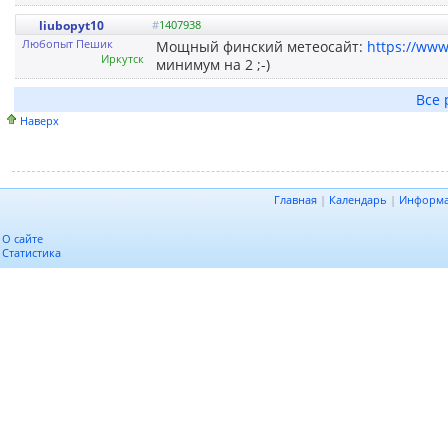
liubopyt10
#
1407938
Любопыт Пешик
Мощный финский метеосайт:
https://www
Иркутск
минимум на 2 ;-)
Все 
Наверх
Главная
|
Календарь
|
Информ
О сайте
Статистика