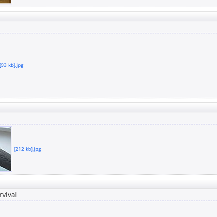
[93 kb].jpg
[212 kb].jpg
rvival