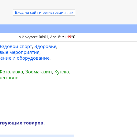
Вход на сайт и регистрация ...»»
в Иркутске 06:01, Авг. 8
:
t
+19
°
C
Ездовой спорт
,
Здоровье
,
вые мероприятия
,
ение и оборудование
,
Фотолавка
,
Зоомагазин
,
Куплю
,
олтовня
.
ствующих товаров.