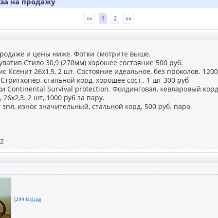
за на продажу
««
1
2
»»
продаже и цены ниже. Фотки смотрите выше.
уватив Стило 30,9 (270мм) хорошее состояние 500 руб.
ис Ксенит 26х1,5, 2 шт. Состояние идеальное, без проколов. 120
 Стритхопер, стальной корд, хорошее сост., 1 шт 300 руб
и Continental Survival protection. Фолдинговая, кевларовый кор
26х2,3. 2 шт, 1000 руб за пару.
 эпл, износ значительный, стальной корд. 500 руб. пара
62
[299 kb].jpg