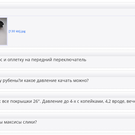
[130 kb].jpg
ос и оплетку на передний переключатель
у рубены?и какое давление качать можно?
: все покрышки 26". Давление до 4-х с копейками, 4,2 вроде, в
ы максисы слики?