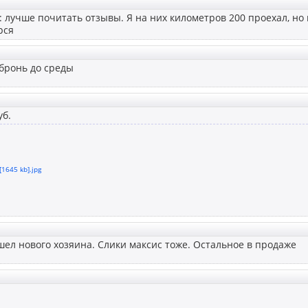
: лучше почитать отзывы. Я на них километров 200 проехал, но
рся
бронь до среды
уб.
[1645 kb].jpg
ел нового хозяина. Слики максис тоже. Остальное в продаже