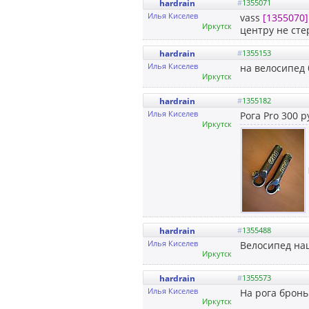
hardrain
#
1355071
Илья Киселев
vass
[1355070]
Иркутск
центру не сте
hardrain
#
1355153
Илья Киселев
на велосипед 
Иркутск
hardrain
#
1355182
Илья Киселев
Рога Pro 300 р
Иркутск
hardrain
#
1355488
Илья Киселев
Велосипед наш
Иркутск
hardrain
#
1355573
Илья Киселев
На рога бронь
Иркутск