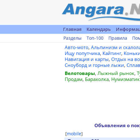
Главная
Календарь
Информа
Разделы
Топ-100
Правила
По
Авто-мото
,
Альпинизм и скалол
Ищу попутчика
,
Кайтинг
,
Коньк
Навигация и карты
,
Отдых на во
Сноуборд и горные лыжи
,
Спла
Велотовары
,
Лыжный рынок
,
Т
Продам
,
Барахолка
,
Нумизматик
Объявления о пок
[
mobile
]