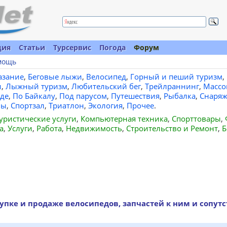
ция
Статьи
Турсервис
Погода
Форум
мощь
азание
,
Беговые лыжи
,
Велосипед
,
Горный и пеший туризм
,
и
,
Лыжный туризм
,
Любительский бег
,
Трейлраннинг
,
Массо
де
,
По Байкалу
,
Под парусом
,
Путешествия
,
Рыбалка
,
Снаряж
вы
,
Спортзал
,
Триатлон
,
Экология
,
Прочее
.
уристические услуги
,
Компьютерная техника
,
Спорттовары
,
а
,
Услуги
,
Работа
,
Недвижимость
,
Строительство и Ремонт
,
Б
упке и продаже велосипедов, запчастей к ним и сопут