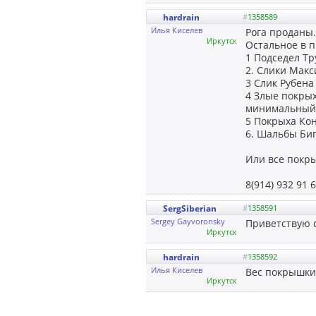
hardrain
#
1358589
Илья Киселев
Рога проданы.
Иркутск
Остальное в 
1 Подседел Тр
2. Слики Макс
3 Слик Рубена
4 Злые покрых
минимальный, 
5 Покрыха Кон
6. Шальбы Биг
Или все покры
8(914) 932 91 
SergSiberian
#
1358591
Sergey Gayvoronsky
Приветствую 
Иркутск
hardrain
#
1358592
Илья Киселев
Вес покрышки 
Иркутск