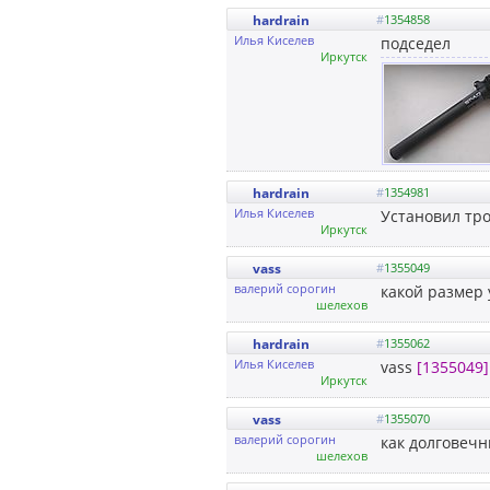
hardrain
#
1354858
Илья Киселев
подседел
Иркутск
hardrain
#
1354981
Илья Киселев
Установил тр
Иркутск
vass
#
1355049
валерий сорогин
какой размер 
шелехов
hardrain
#
1355062
Илья Киселев
vass
[1355049]
Иркутск
vass
#
1355070
валерий сорогин
как долговечн
шелехов