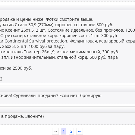
продаже и цены ниже. Фотки смотрите выше.
уватив Стило 30,9 (270мм) хорошее состояние 500 руб.
ис Ксенит 26х1,5, 2 шт. Состояние идеальное, без проколов. 120
 Стритхопер, стальной корд, хорошее сост., 1 шт 300 руб
и Continental Survival protection. Фолдинговая, кевларовый кор
26х2,3. 2 шт, 1000 руб за пару.
тиненталь Твистер 26х1,9, износ минимальный, 300 руб.
 эпл, износ значительный, стальной корд. 500 руб. пара
хи за 2500 руб.
62
снова! Сурвивалы проданы? Если нет- бронирую
в продаже. Звоните)
««
1
2
»»