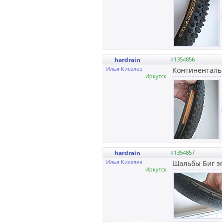
hardrain
#
1354856
Илья Киселев
Континенталь
Иркутск
hardrain
#
1354857
Илья Киселев
Шальбы Биг э
Иркутск