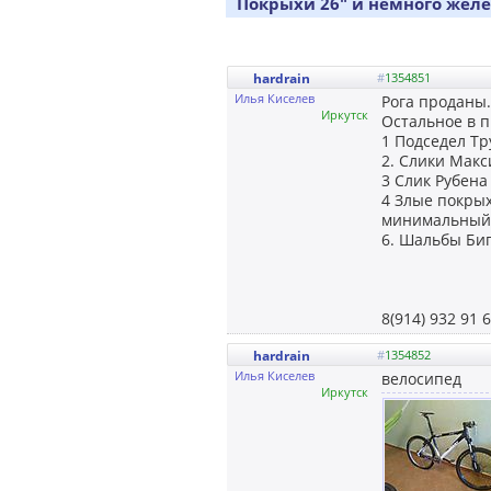
Покрыхи 26" и немного желе
hardrain
#
1354851
Илья Киселев
Рога проданы.
Иркутск
Остальное в 
1 Подседел Тр
2. Слики Макс
3 Слик Рубена
4 Злые покрых
минимальный, 
6. Шальбы Биг
8(914) 932 91 
hardrain
#
1354852
Илья Киселев
велосипед
Иркутск