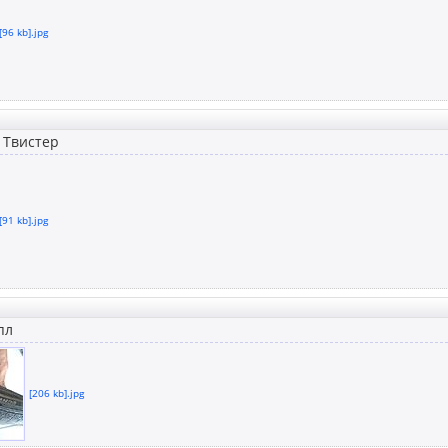
[96 kb].jpg
 Твистер
[91 kb].jpg
пл
[206 kb].jpg